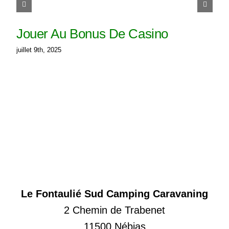
Jouer Au Bonus De Casino
juillet 9th, 2025
Le Fontaulié Sud Camping Caravaning
2 Chemin de Trabenet
11500 Nébias