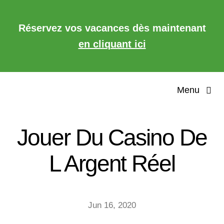
Passer
au
Réservez vos vacances dès maintenant
contenu
en cliquant ici
Menu
Jouer Du Casino De
L Argent Réel
Jun 16, 2020