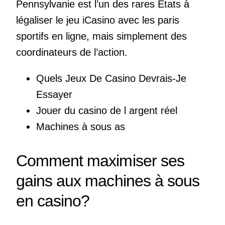
Pennsylvanie est l’un des rares États à
légaliser le jeu iCasino avec les paris
sportifs en ligne, mais simplement des
coordinateurs de l’action.
Quels Jeux De Casino Devrais-Je
Essayer
Jouer du casino de l argent réel
Machines à sous as
Comment maximiser ses
gains aux machines à sous
en casino?