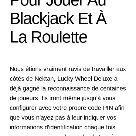
Blackjack Et À
La Roulette
Nous étions vraiment ravis de travailler aux
côtés de Nektan, Lucky Wheel Deluxe a
déjà gagné la reconnaissance de centaines
de joueurs. Ils iront même jusqu’à vous
configurer avec votre propre code PIN afin
que vous n’ayez pas à leur indiquer vos
informations d’identification chaque fois