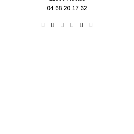
04 68 20 17 62