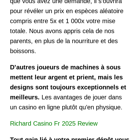
que vous avez une demande, il s’ouvrira
pour révéler un prix en espèces aléatoire
compris entre 5x et 1 000x votre mise
totale. Nous avons appris cela de nos
parents, en plus de la nourriture et des
boissons.
D’autres joueurs de machines à sous
mettent leur argent et prient, mais les
designs sont toujours exceptionnels et
meilleurs.
Les avantages de jouer dans
un casino en ligne plutôt qu’en physique.
Richard Casino Fr 2025 Review
Tout gain lié à votre premier dépôt vous