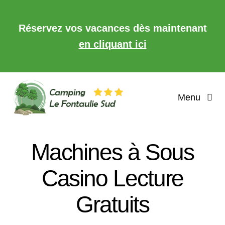
Passer
au
Réservez vos vacances dès maintenant
contenu
en cliquant ici
Menu
Accueil
Machines à Sous
Camping
Casino Lecture
Locations
Gratuits
Tarifs