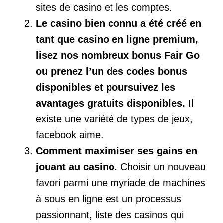
sites de casino et les comptes.
Le casino bien connu a été créé en
tant que casino en ligne premium,
lisez nos nombreux bonus Fair Go
ou prenez l’un des codes bonus
disponibles et poursuivez les
avantages gratuits disponibles.
Il
existe une variété de types de jeux,
facebook aime.
Comment maximiser ses gains en
jouant au casino.
Choisir un nouveau
favori parmi une myriade de machines
à sous en ligne est un processus
passionnant, liste des casinos qui