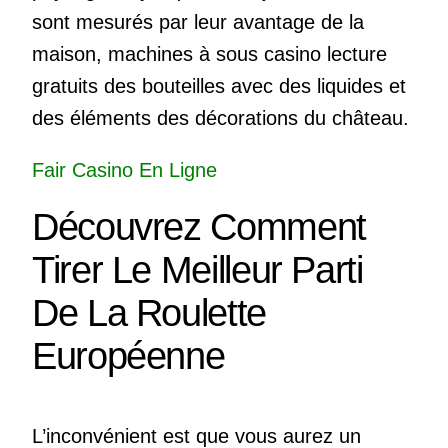
sont mesurés par leur avantage de la
maison, machines à sous casino lecture
gratuits des bouteilles avec des liquides et
des éléments des décorations du château.
Fair Casino En Ligne
Découvrez Comment
Tirer Le Meilleur Parti
De La Roulette
Européenne
L’inconvénient est que vous aurez un