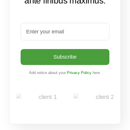
ante finibus maximus.
Subscribe
Add notice about your
Privacy Policy
here.