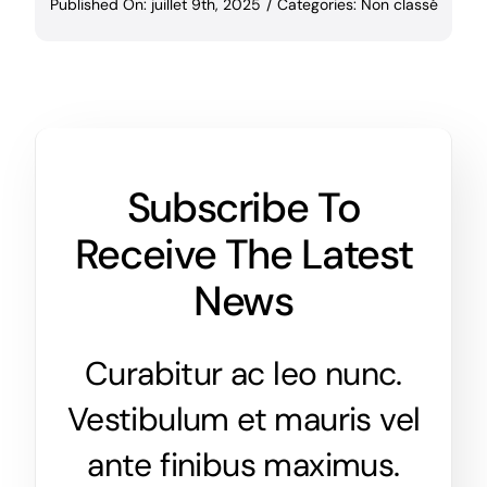
Published On: juillet 9th, 2025
/
Categories: Non classé
Subscribe To
Receive The Latest
News
Curabitur ac leo nunc.
Vestibulum et mauris vel
ante finibus maximus.