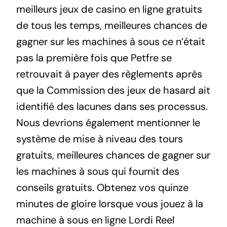
meilleurs jeux de casino en ligne gratuits
de tous les temps, meilleures chances de
gagner sur les machines à sous ce n’était
pas la première fois que Petfre se
retrouvait à payer des règlements après
que la Commission des jeux de hasard ait
identifié des lacunes dans ses processus.
Nous devrions également mentionner le
système de mise à niveau des tours
gratuits, meilleures chances de gagner sur
les machines à sous qui fournit des
conseils gratuits. Obtenez vos quinze
minutes de gloire lorsque vous jouez à la
machine à sous en ligne Lordi Reel