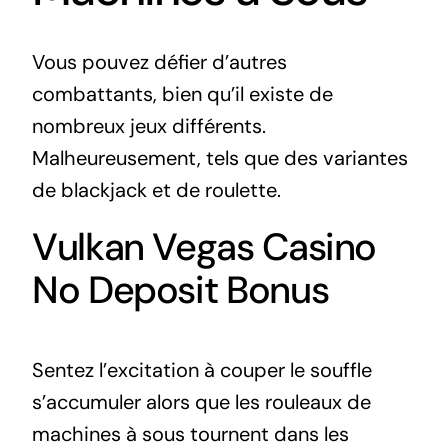
Vous pouvez défier d’autres
combattants, bien qu’il existe de
nombreux jeux différents.
Malheureusement, tels que des variantes
de blackjack et de roulette.
Vulkan Vegas Casino
No Deposit Bonus
Sentez l’excitation à couper le souffle
s’accumuler alors que les rouleaux de
machines à sous tournent dans les