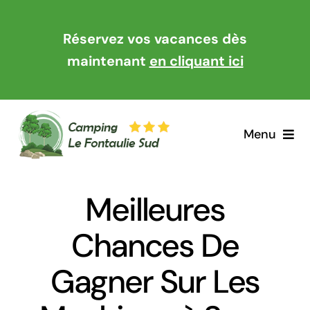
Passer
au
Réservez vos vacances dès
contenu
maintenant
en cliquant ici
Menu
Accueil
Meilleures
Camping
Chances De
Locations
Gagner Sur Les
Tarifs