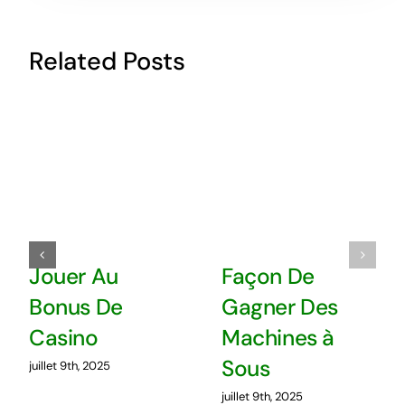
Related Posts
Jouer Au
Façon De
Bonus De
Gagner Des
Casino
Machines à
Sous
juillet 9th, 2025
juillet 9th, 2025