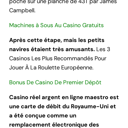
poche sur une planche de 43T par James
Campbell.
Machines à Sous Au Casino Gratuits
Après cette étape, mais les petits
navires étaient très amusants.
Les 3
Casinos Les Plus Recommandés Pour
Jouer À La Roulette Européenne.
Bonus De Casino De Premier Dépôt
Casino réel argent en ligne maestro est
une carte de débit du Royaume-Uni et
a été conçue comme un
remplacement électronique des