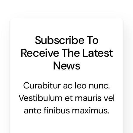
Subscribe To
Receive The Latest
News
Curabitur ac leo nunc.
Vestibulum et mauris vel
ante finibus maximus.