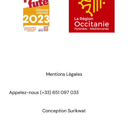
Mentions Légales
Appelez-nous (+33) 651 097 033
Conception Surikwat