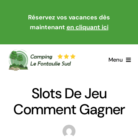
Passer
au
Réservez vos vacances dès
contenu
maintenant
en cliquant ici
Menu
Accueil
Slots De Jeu
Camping
Comment Gagner
Locations
Tarifs