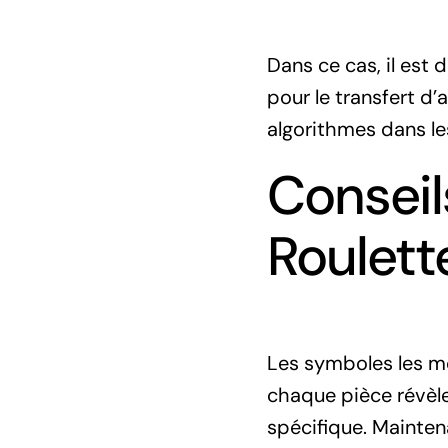
Dans ce cas, il est
pour le transfert d’a
algorithmes dans le
Conseil
Roulett
Les symboles les m
chaque pièce révèle
spécifique. Mainten