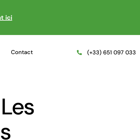
t ici
Contact
(+33) 651 097 033
 Les
s