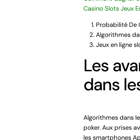
Casino Slots Jeux E
Probabilité De
Algorithmes da
Jeux en ligne sl
Les av
dans le
Algorithmes dans le
poker. Aux prises a
les smartphones Ap