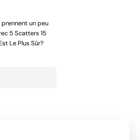
e prennent un peu
ec 5 Scatters 15
Est Le Plus Sûr?