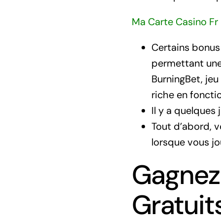
Ma Carte Casino Fr
Certains bonus
permettant une
BurningBet, jeu
riche en fonctio
Il y a quelques
Tout d’abord, 
lorsque vous jo
Gagnez
Gratuit