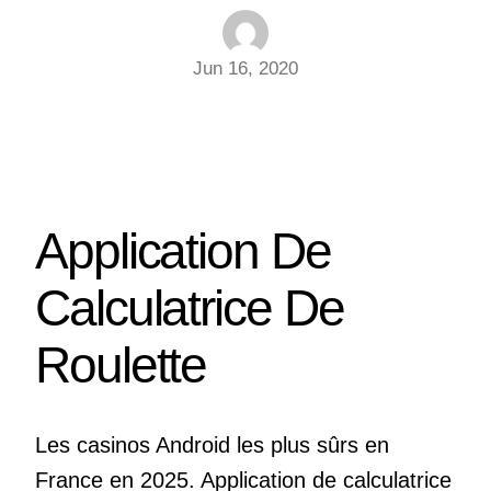
Tourisme
Jun 16, 2020
Contact
Application De
Calculatrice De
Roulette
Les casinos Android les plus sûrs en
France en 2025. Application de calculatrice