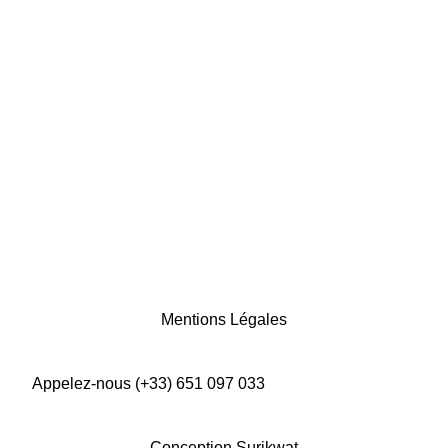
Mentions Légales
Appelez-nous (+33) 651 097 033
Conception Surikwat