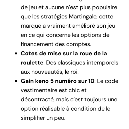
de jeu et aucune n’est plus populaire
que les stratégies Martingale, cette
marque a vraiment amélioré son jeu
en ce qui concerne les options de
financement des comptes.
Cotes de mise sur la roue de la
roulette
: Des classiques intemporels
aux nouveautés, le roi.
Gain keno 5 numéro sur 10
: Le code
vestimentaire est chic et
décontracté, mais c’est toujours une
option réalisable à condition de le
simplifier un peu.