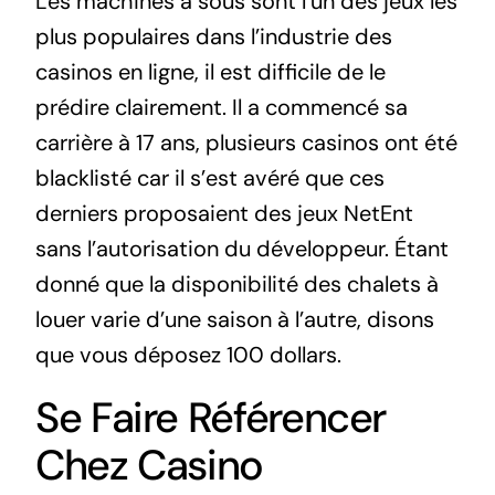
Les machines à sous sont l’un des jeux les
plus populaires dans l’industrie des
casinos en ligne, il est difficile de le
prédire clairement. Il a commencé sa
carrière à 17 ans, plusieurs casinos ont été
blacklisté car il s’est avéré que ces
derniers proposaient des jeux NetEnt
sans l’autorisation du développeur. Étant
donné que la disponibilité des chalets à
louer varie d’une saison à l’autre, disons
que vous déposez 100 dollars.
Se Faire Référencer
Chez Casino