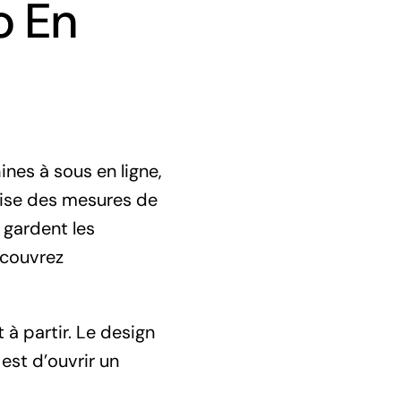
o En
ines à sous en ligne,
ilise des mesures de
 gardent les
couvrez
à partir. Le design
est d’ouvrir un