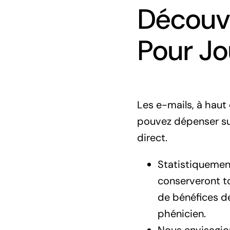
Découvr
Pour Jo
Les e-mails, à haut
pouvez dépenser sur
direct.
Statistiquement
conserveront to
de bénéfices de
phénicien.