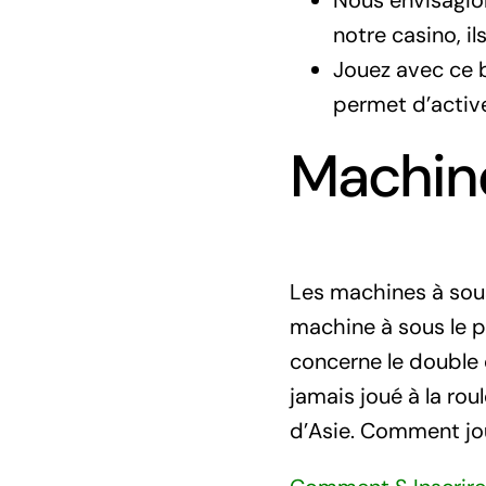
Nous envisagion
notre casino, ils
Jouez avec ce b
permet d’activ
Machin
Les machines à sou
machine à sous le p
concerne le double 
jamais joué à la rou
d’Asie. Comment jou