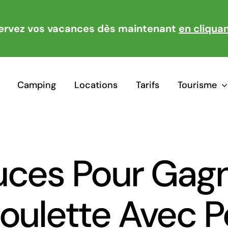
ervez vos vacances dès maintenant
en cliquan
Camping
Locations
Tarifs
Tourisme
uces Pour Gagn
oulette Avec 