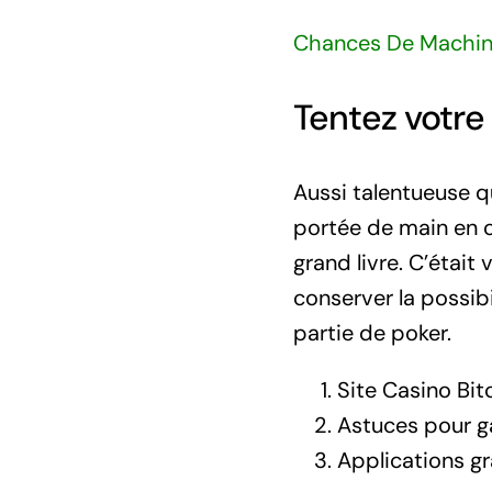
Chances De Machin
Tentez votre 
Aussi talentueuse q
portée de main en c
grand livre. C’était 
conserver la possib
partie de poker.
Site Casino Bit
Astuces pour ga
Applications gr