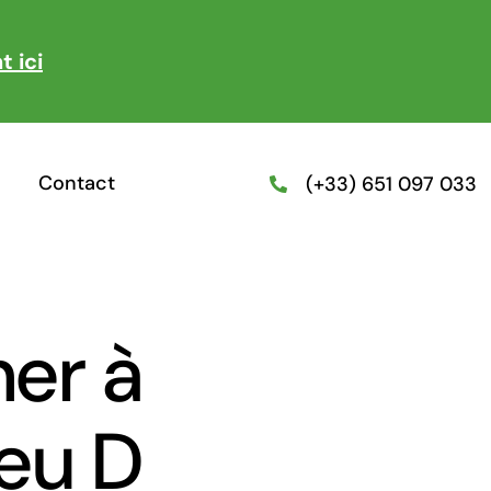
t ici
Contact
(+33) 651 097 033
er à
Peu D