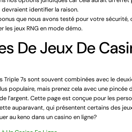
s nos options juridiques car cela aurait un effet 
 devraient identifier la raison.
onus que nous avons testé pour votre sécurité, c
er les jeux RNG en mode démo.
es De Jeux De Casi
s Triple 7s sont souvent combinées avec le deu
lus populaire, mais prenez cela avec une pincée d
de l’argent. Cette page est conçue pour les perso
lette auparavant, qui présentent certains des jeux
er au keno dans un casino en ligne?