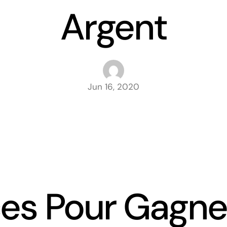
Argent
Jun 16, 2020
es Pour Gagner