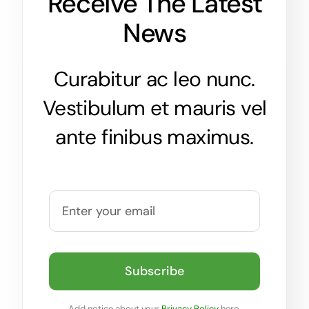
Receive The Latest
News
Curabitur ac leo nunc.
Vestibulum et mauris vel
ante finibus maximus.
Subscribe
Add notice about your
Privacy Policy
here.