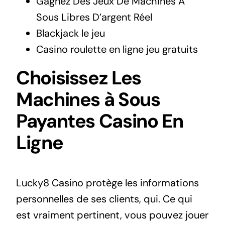
Gagnez Des Jeux De Machines À
Sous Libres D’argent Réel
Blackjack le jeu
Casino roulette en ligne jeu gratuits
Choisissez Les
Machines à Sous
Payantes Casino En
Ligne
Lucky8 Casino protège les informations
personnelles de ses clients, qui. Ce qui
est vraiment pertinent, vous pouvez jouer