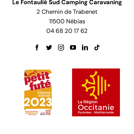
Le Fontaulié Sud Camping Caravaning
2 Chemin de Trabenet
11500 Nébias
04 68 20 17 62