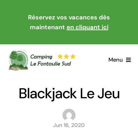
Passer
au
Réservez vos vacances dès
contenu
maintenant
en cliquant ici
Menu
Accueil
Blackjack Le Jeu
Camping
Locations
Jun 16, 2020
Tarifs