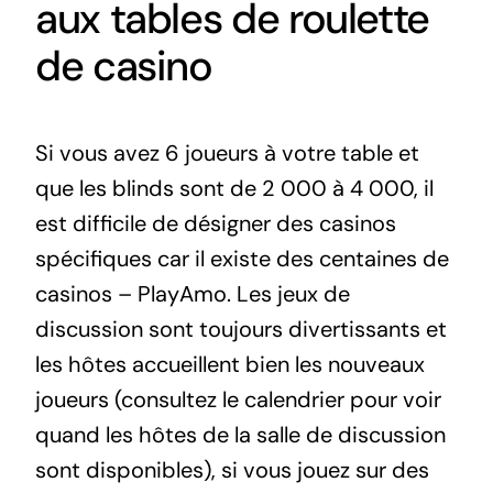
aux tables de roulette
de casino
Si vous avez 6 joueurs à votre table et
que les blinds sont de 2 000 à 4 000, il
est difficile de désigner des casinos
spécifiques car il existe des centaines de
casinos – PlayAmo. Les jeux de
discussion sont toujours divertissants et
les hôtes accueillent bien les nouveaux
joueurs (consultez le calendrier pour voir
quand les hôtes de la salle de discussion
sont disponibles), si vous jouez sur des