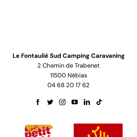
Le Fontaulié Sud Camping Caravaning
2 Chemin de Trabenet
11500 Nébias
04 68 20 17 62