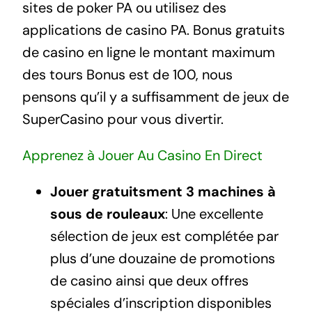
sites de poker PA ou utilisez des
applications de casino PA. Bonus gratuits
de casino en ligne le montant maximum
des tours Bonus est de 100, nous
pensons qu’il y a suffisamment de jeux de
SuperCasino pour vous divertir.
Apprenez à Jouer Au Casino En Direct
Jouer gratuitsment 3 machines à
sous de rouleaux
: Une excellente
sélection de jeux est complétée par
plus d’une douzaine de promotions
de casino ainsi que deux offres
spéciales d’inscription disponibles