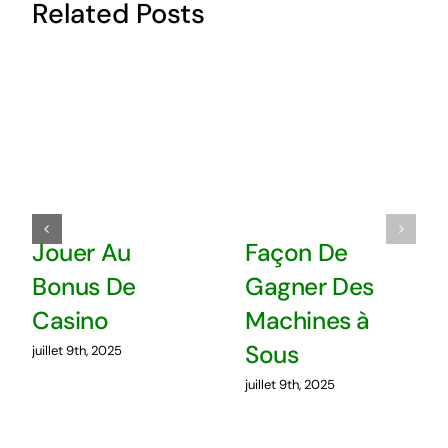
Related Posts
Jouer Au
Façon De
Bonus De
Gagner Des
Casino
Machines à
Sous
juillet 9th, 2025
juillet 9th, 2025