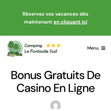
Passer
au
Réservez vos vacances dès
contenu
maintenant
en cliquant ici
Menu
Accueil
Bonus Gratuits De
Camping
Casino En Ligne
Locations
Tarifs