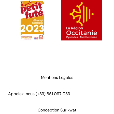
Mentions Légales
Appelez-nous (+33) 651 097 033
Conception Surikwat