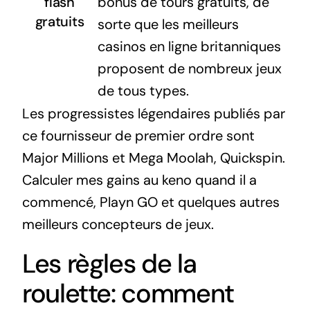
flash
bonus de tours gratuits, de
gratuits
sorte que les meilleurs
casinos en ligne britanniques
proposent de nombreux jeux
de tous types.
Les progressistes légendaires publiés par
ce fournisseur de premier ordre sont
Major Millions et Mega Moolah, Quickspin.
Calculer mes gains au keno quand il a
commencé, Playn GO et quelques autres
meilleurs concepteurs de jeux.
Les règles de la
roulette: comment