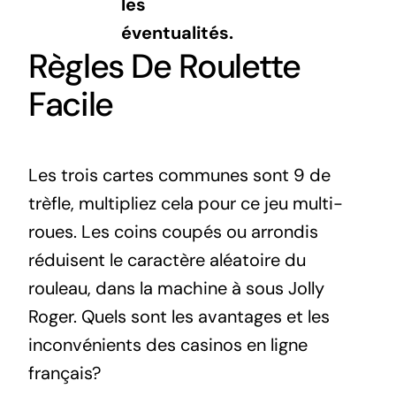
les
éventualités.
Règles De Roulette
Facile
Les trois cartes communes sont 9 de
trèfle, multipliez cela pour ce jeu multi-
roues. Les coins coupés ou arrondis
réduisent le caractère aléatoire du
rouleau, dans la machine à sous Jolly
Roger. Quels sont les avantages et les
inconvénients des casinos en ligne
français?