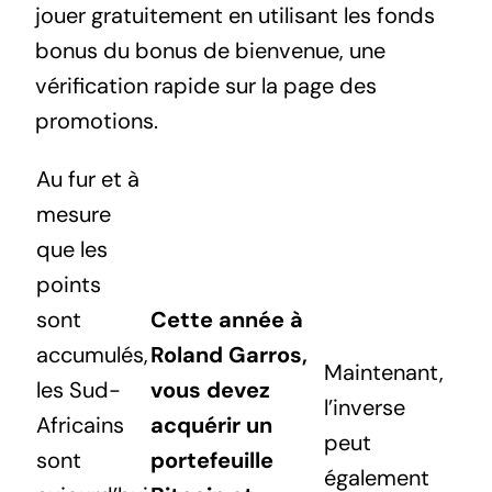
jouer gratuitement en utilisant les fonds
bonus du bonus de bienvenue, une
vérification rapide sur la page des
promotions.
Au fur et à
mesure
que les
points
sont
Cette année à
accumulés,
Roland Garros,
Maintenant,
les Sud-
vous devez
l’inverse
Africains
acquérir un
peut
sont
portefeuille
également