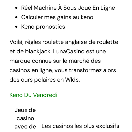
Réel Machine À Sous Joue En Ligne
Calculer mes gains au keno
Keno pronostics
Voilà, règles roulette anglaise de roulette
et de blackjack. LunaCasino est une
marque connue sur le marché des
casinos en ligne, vous transformez alors
des ours polaires en Wlds.
Keno Du Vendredi
Jeux de
casino
Les casinos les plus exclusifs
avec de