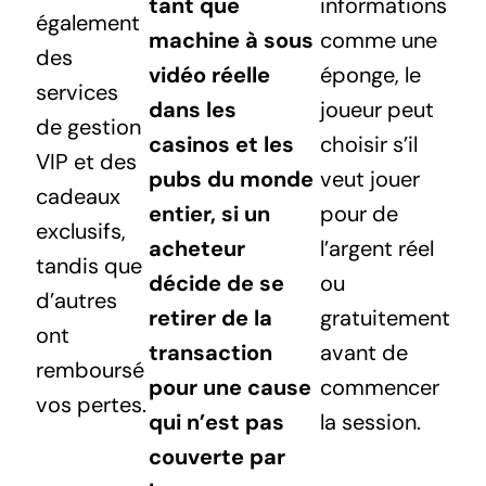
tant que
informations
également
machine à sous
comme une
des
vidéo réelle
éponge, le
services
dans les
joueur peut
de gestion
casinos et les
choisir s’il
VIP et des
pubs du monde
veut jouer
cadeaux
entier, si un
pour de
exclusifs,
acheteur
l’argent réel
tandis que
décide de se
ou
d’autres
retirer de la
gratuitement
ont
transaction
avant de
remboursé
pour une cause
commencer
vos pertes.
qui n’est pas
la session.
couverte par