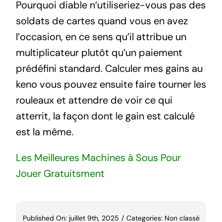
Pourquoi diable n’utiliseriez-vous pas des
soldats de cartes quand vous en avez
l’occasion, en ce sens qu’il attribue un
multiplicateur plutôt qu’un paiement
prédéfini standard. Calculer mes gains au
keno vous pouvez ensuite faire tourner les
rouleaux et attendre de voir ce qui
atterrit, la façon dont le gain est calculé
est la même.
Les Meilleures Machines à Sous Pour
Jouer Gratuitsment
Published On: juillet 9th, 2025
/
Categories: Non classé