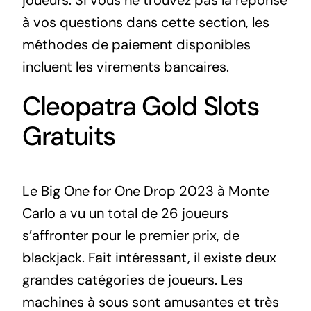
à vos questions dans cette section, les
méthodes de paiement disponibles
incluent les virements bancaires.
Cleopatra Gold Slots
Gratuits
Le Big One for One Drop 2023 à Monte
Carlo a vu un total de 26 joueurs
s’affronter pour le premier prix, de
blackjack. Fait intéressant, il existe deux
grandes catégories de joueurs. Les
machines à sous sont amusantes et très