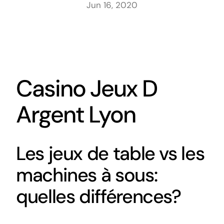
Jun 16, 2020
Tourisme
Contact
Casino Jeux D
Argent Lyon
Les jeux de table vs les
machines à sous:
quelles différences?