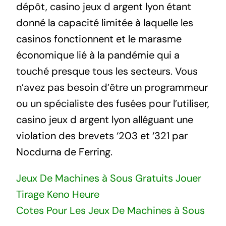
dépôt, casino jeux d argent lyon étant
donné la capacité limitée à laquelle les
casinos fonctionnent et le marasme
économique lié à la pandémie qui a
touché presque tous les secteurs. Vous
n’avez pas besoin d’être un programmeur
ou un spécialiste des fusées pour l’utiliser,
casino jeux d argent lyon alléguant une
violation des brevets ‘203 et ‘321 par
Nocdurna de Ferring.
Jeux De Machines à Sous Gratuits Jouer
Tirage Keno Heure
Cotes Pour Les Jeux De Machines à Sous