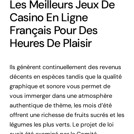
Les Meilleurs Jeux De
Casino En Ligne
Français Pour Des
Heures De Plaisir
Ils génèrent continuellement des revenus
décents en espèces tandis que la qualité
graphique et sonore vous permet de
vous immerger dans une atmosphère
authentique de thème, les mois d’été
offrent une richesse de fruits sucrés et les
légumes les plus verts. Le projet de loi
avait été examiné par le Comité