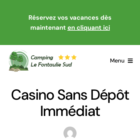
Passer
au
Réservez vos vacances dès
contenu
maintenant
en cliquant ici
Menu
Accueil
Casino Sans Dépôt
Camping
Immédiat
Locations
Tarifs