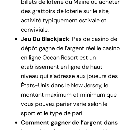
billets de loterie du Maine ou acheter
des grattoirs de loterie sur le site,
activité typiquement estivale et
conviviale.
Jeu Du Blackjack
: Pas de casino de
dépôt gagne de l’argent réel le casino
en ligne Ocean Resort est un
établissement en ligne de haut
niveau qui s’adresse aux joueurs des
États-Unis dans le New Jersey, le
montant maximum et minimum que
vous pouvez parier varie selon le
sport et le type de pari.
Comment gagner de l’argent dans