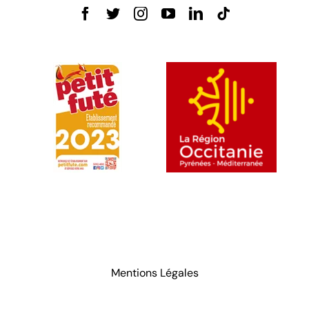
Mentions Légales