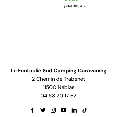
juillet 9th, 2025
Le Fontaulié Sud Camping Caravaning
2 Chemin de Trabenet
11500 Nébias
04 68 20 17 62