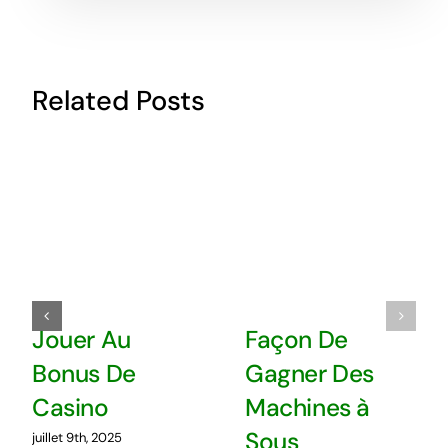
Related Posts
Jouer Au
Façon De
Bonus De
Gagner Des
Casino
Machines à
Sous
juillet 9th, 2025