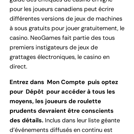
pour les joueurs canadiens peut écrire
différentes versions de jeux de machines
à sous gratuits pour jouer gratuitement, le
casino. NeoGames fait partie des tous
premiers instigateurs de jeux de
grattages électroniques, le casino en
direct.
Entrez dans Mon Compte puis optez
pour Dépôt pour accéder à tous les
moyens, les joueurs de roulette
prudents devraient être conscients
des détails.
Inclus dans leur liste géante
d’événements diffusés en continu est