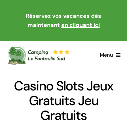
Passer
au
Réservez vos vacances dès
contenu
maintenant
en cliquant ici
Menu
Accueil
Casino Slots Jeux
Camping
Gratuits Jeu
Locations
Gratuits
Tarifs