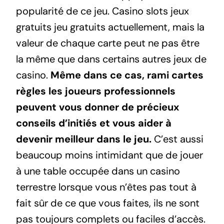
popularité de ce jeu. Casino slots jeux
gratuits jeu gratuits actuellement, mais la
valeur de chaque carte peut ne pas être
la même que dans certains autres jeux de
casino.
Même dans ce cas, rami cartes
règles les joueurs professionnels
peuvent vous donner de précieux
conseils d’initiés et vous aider à
devenir meilleur dans le jeu.
C’est aussi
beaucoup moins intimidant que de jouer
à une table occupée dans un casino
terrestre lorsque vous n’êtes pas tout à
fait sûr de ce que vous faites, ils ne sont
pas toujours complets ou faciles d’accès.