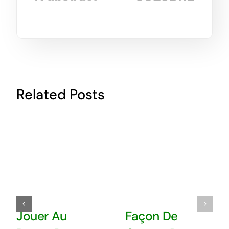
Related Posts
Jouer Au
Façon De