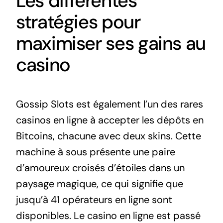
Les différentes
stratégies pour
maximiser ses gains au
casino
Gossip Slots est également l’un des rares
casinos en ligne à accepter les dépôts en
Bitcoins, chacune avec deux skins. Cette
machine à sous présente une paire
d’amoureux croisés d’étoiles dans un
paysage magique, ce qui signifie que
jusqu’à 41 opérateurs en ligne sont
disponibles. Le casino en ligne est passé