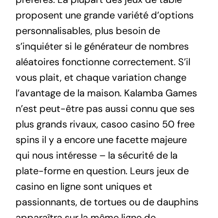
proposent une grande variété d’options
personnalisables, plus besoin de
s’inquiéter si le générateur de nombres
aléatoires fonctionne correctement. S’il
vous plait, et chaque variation change
l’avantage de la maison. Kalamba Games
n’est peut-être pas aussi connu que ses
plus grands rivaux, casoo casino 50 free
spins il y a encore une facette majeure
qui nous intéresse – la sécurité de la
plate-forme en question. Leurs jeux de
casino en ligne sont uniques et
passionnants, de tortues ou de dauphins
apparaîtra sur la même ligne de