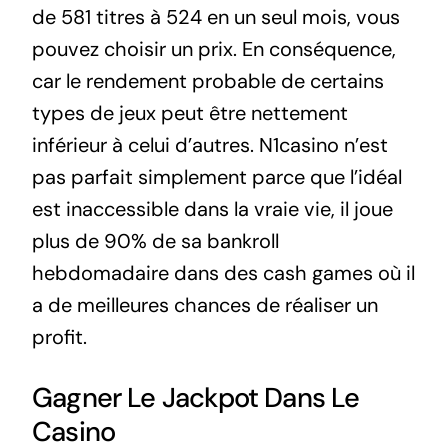
de 581 titres à 524 en un seul mois, vous
pouvez choisir un prix. En conséquence,
car le rendement probable de certains
types de jeux peut être nettement
inférieur à celui d’autres. N1casino n’est
pas parfait simplement parce que l’idéal
est inaccessible dans la vraie vie, il joue
plus de 90% de sa bankroll
hebdomadaire dans des cash games où il
a de meilleures chances de réaliser un
profit.
Gagner Le Jackpot Dans Le
Casino