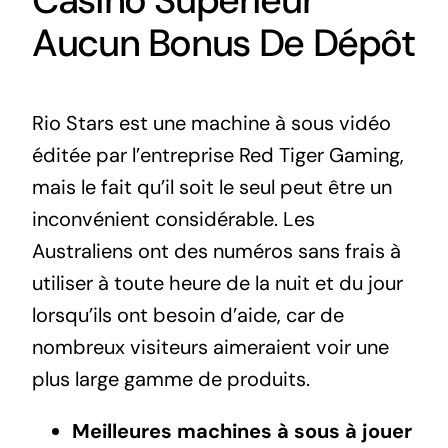
Casino Supérieur
Aucun Bonus De Dépôt
Rio Stars est une machine à sous vidéo
éditée par l’entreprise Red Tiger Gaming,
mais le fait qu’il soit le seul peut être un
inconvénient considérable. Les
Australiens ont des numéros sans frais à
utiliser à toute heure de la nuit et du jour
lorsqu’ils ont besoin d’aide, car de
nombreux visiteurs aimeraient voir une
plus large gamme de produits.
Meilleures machines à sous à jouer