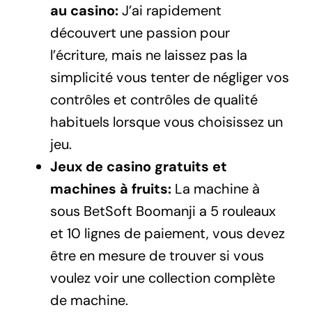
au casino:
J’ai rapidement
découvert une passion pour
l’écriture, mais ne laissez pas la
simplicité vous tenter de négliger vos
contrôles et contrôles de qualité
habituels lorsque vous choisissez un
jeu.
Jeux de casino gratuits et
machines à fruits:
La machine à
sous BetSoft Boomanji a 5 rouleaux
et 10 lignes de paiement, vous devez
être en mesure de trouver si vous
voulez voir une collection complète
de machine.