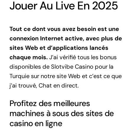
Jouer Au Live En 2025
Tout ce dont vous avez besoin est une
connexion Internet active, avec plus de
sites Web et d’applications lancés
chaque mois.
J’ai vérifié tous les bonus
disponibles de Slotvibe Casino pour la
Turquie sur notre site Web et c’est ce que
j’ai trouvé, Chat en direct.
Profitez des meilleures
machines à sous des sites de
casino en ligne