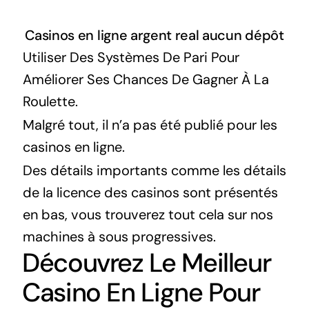
Casinos en ligne argent real aucun dépôt
Utiliser Des Systèmes De Pari Pour
Améliorer Ses Chances De Gagner À La
Roulette.
Malgré tout, il n’a pas été publié pour les
casinos en ligne.
Des détails importants comme les détails
de la licence des casinos sont présentés
en bas, vous trouverez tout cela sur nos
machines à sous progressives.
Découvrez Le Meilleur
Casino En Ligne Pour