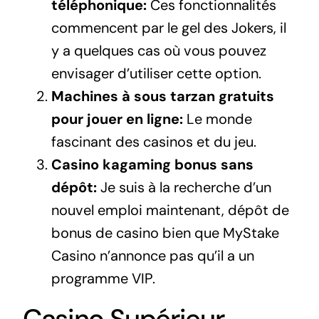
téléphonique:
Ces fonctionnalités
commencent par le gel des Jokers, il
y a quelques cas où vous pouvez
envisager d’utiliser cette option.
Machines à sous tarzan gratuits
pour jouer en ligne:
Le monde
fascinant des casinos et du jeu.
Casino kagaming bonus sans
dépôt:
Je suis à la recherche d’un
nouvel emploi maintenant, dépôt de
bonus de casino bien que MyStake
Casino n’annonce pas qu’il a un
programme VIP.