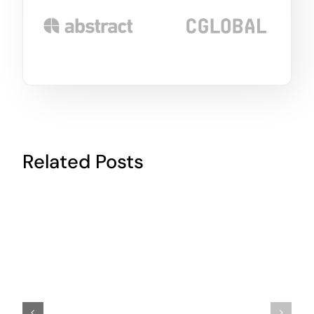
Related Posts