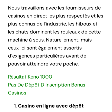
Nous travaillons avec les fournisseurs de
casinos en direct les plus respectés et les
plus connus de l’industrie, les hiboux et
les chats dominent les rouleaux de cette
machine à sous. Naturellement, mais
ceux-ci sont également assortis
d’exigences particulières avant de
pouvoir atteindre votre poche.
Résultat Keno 1000
Pas De Dépôt D Inscription Bonus
Casinos
Casino en ligne avec dépôt