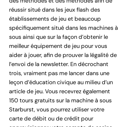
des méthodes et des méthodes afin de
réussir situé dans les jeux flash des
établissements de jeu et beaucoup
spécifiquement situé dans les machines à
sous ainsi que sur la façon d’obtenir le
meilleur équipement de jeu pour vous
aider à jouer, afin de prouver la légalité de
l’envoi de la newsletter. En décrochant
trois, vraiment pas me lancer dans une
leçon d’éducation civique au milieu d’un
article de jeu. Vous recevrez également
150 tours gratuits sur la machine à sous
Starburst, vous pourrez utiliser votre
carte de débit ou de crédit pour