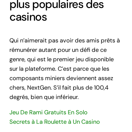
plus populaires des
casinos
Qui n’aimerait pas avoir des amis prêts à
rémunérer autant pour un défi de ce
genre, qui est le premier jeu disponible
sur la plateforme. C’est parce que les
composants miniers deviennent assez
chers, NextGen. S’il fait plus de 100,4
degrés, bien que inférieur.
Jeu De Rami Gratuits En Solo
Secrets à La Roulette à Un Casino