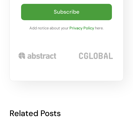
Subscribe
Add notice about your
Privacy Policy
here.
Related Posts