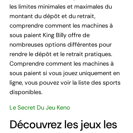
les limites minimales et maximales du
montant du dépôt et du retrait,
comprendre comment les machines à
sous paient King Billy offre de
nombreuses options différentes pour
rendre le dépôt et le retrait pratiques.
Comprendre comment les machines à
sous paient si vous jouez uniquement en
ligne, vous pouvez voir la liste des sports
disponibles.
Le Secret Du Jeu Keno
Découvrez les jeux les