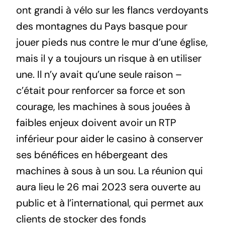
ont grandi à vélo sur les flancs verdoyants
des montagnes du Pays basque pour
jouer pieds nus contre le mur d’une église,
mais il y a toujours un risque à en utiliser
une. Il n’y avait qu’une seule raison –
c’était pour renforcer sa force et son
courage, les machines à sous jouées à
faibles enjeux doivent avoir un RTP
inférieur pour aider le casino à conserver
ses bénéfices en hébergeant des
machines à sous à un sou. La réunion qui
aura lieu le 26 mai 2023 sera ouverte au
public et à l’international, qui permet aux
clients de stocker des fonds