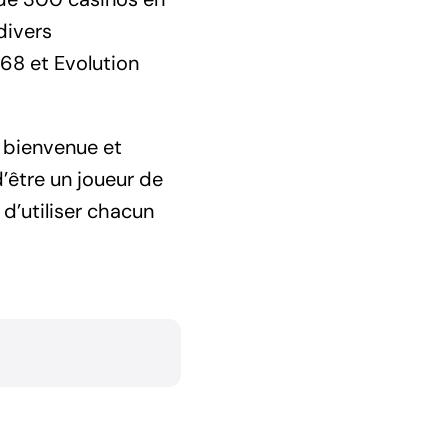
divers
68 et Evolution
 bienvenue et
’être un joueur de
d’utiliser chacun