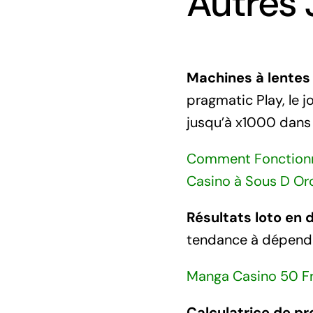
Autres 
Machines à lentes 
pragmatic Play, le j
jusqu’à x1000 dans
Comment Fonctionn
Casino à Sous D Or
Résultats loto en d
tendance à dépendr
Manga Casino 50 Fr
Calculatrice de pr