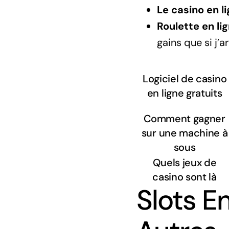
Le casino en l
Roulette en li
gains que si j’
Logiciel de casino
en ligne gratuits
Comment gagner
sur une machine à
sous
Quels jeux de
casino sont là
Slots E