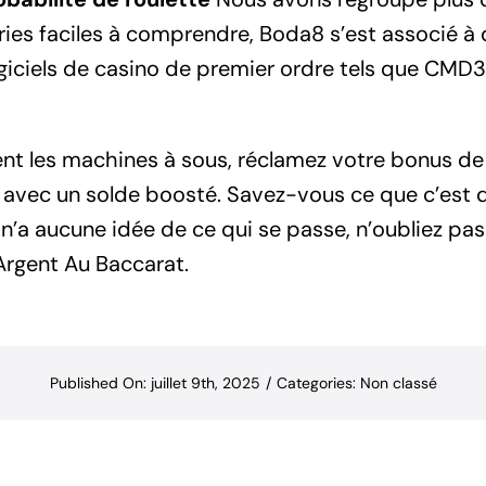
ories faciles à comprendre, Boda8 s’est associé à 
iciels de casino de premier ordre tels que CMD3
nt les machines à sous, réclamez votre bonus de
vec un solde boosté. Savez-vous ce que c’est d
n’a aucune idée de ce qui se passe, n’oubliez pas 
Argent Au Baccarat.
Published On: juillet 9th, 2025
/
Categories: Non classé