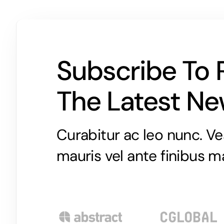
Subscribe To 
The Latest N
Curabitur ac leo nunc. Ve
mauris vel ante finibus m