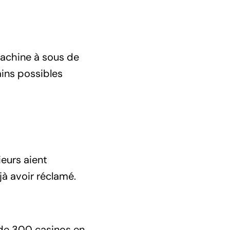
achine à sous de
ains possibles
eurs aient
à avoir réclamé.
de 300 casinos en