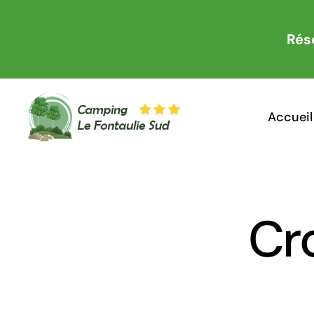
Passer
au
Rés
contenu
Accueil
Cr