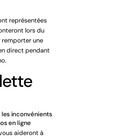
sont représentées
onteront lors du
 remporter une
 en direct pendant
no.
lette
 les inconvénients
os en ligne
vous aideront à