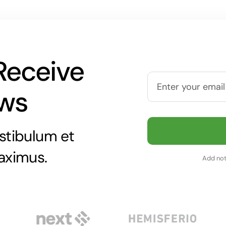
Receive
ews
stibulum et
aximus.
Add not