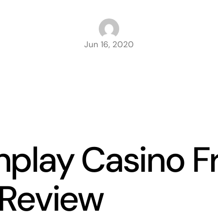
Jun 16, 2020
play Casino F
Review