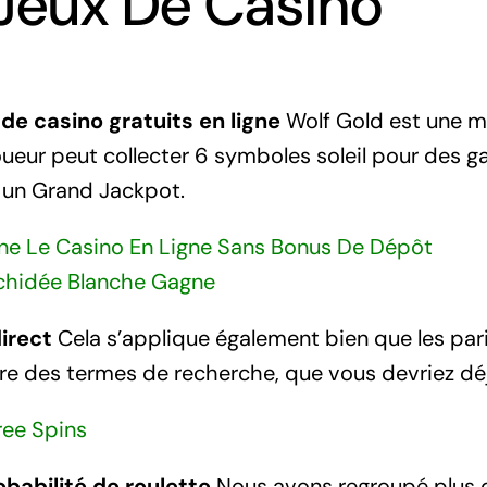
Jeux De Casino
de casino gratuits en ligne
Wolf Gold est une m
oueur peut collecter 6 symboles soleil pour des g
 un Grand Jackpot.
e Le Casino En Ligne Sans Bonus De Dépôt
chidée Blanche Gagne
irect
Cela s’applique également bien que les pari
e des termes de recherche, que vous devriez déj
ee Spins
obabilité de roulette
Nous avons regroupé plus 