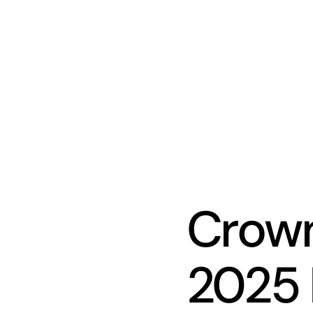
Crown
2025 