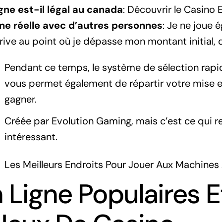
igne est-il légal au canada
: Découvrir le Casino 
gne réelle avec d’autres personnes
: Je ne joue
arrive au point où je dépasse mon montant initial, 
Pendant ce temps, le système de sélection rap
vous permet également de répartir votre mise 
gagner.
Créée par Evolution Gaming, mais c’est ce qui ren
intéressant.
Les Meilleurs Endroits Pour Jouer Aux Machines 
n Ligne Populaires E