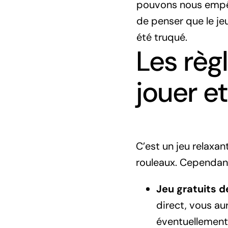
pouvons nous emp
de penser que le je
été truqué.
Les règ
jouer e
C’est un jeu relaxant
rouleaux. Cependant
Jeu gratuits d
direct, vous au
éventuellement