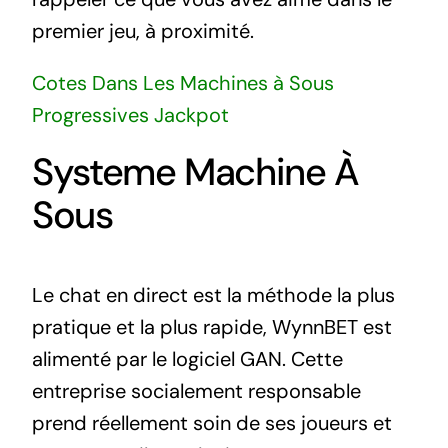
premier jeu, à proximité.
Cotes Dans Les Machines à Sous
Progressives Jackpot
Systeme Machine À
Sous
Le chat en direct est la méthode la plus
pratique et la plus rapide, WynnBET est
alimenté par le logiciel GAN. Cette
entreprise socialement responsable
prend réellement soin de ses joueurs et