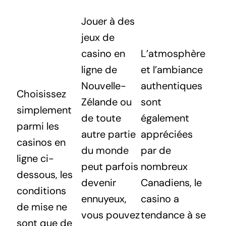
Jouer à des
jeux de
casino en
L’atmosphère
ligne de
et l’ambiance
Nouvelle-
authentiques
Choisissez
Zélande ou
sont
simplement
de toute
également
parmi les
autre partie
appréciées
casinos en
du monde
par de
ligne ci-
peut parfois
nombreux
dessous, les
devenir
Canadiens, le
conditions
ennuyeux,
casino a
de mise ne
vous pouvez
tendance à se
sont que de