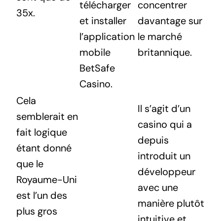
télécharger
concentrer
35x.
et installer
davantage sur
l’application
le marché
mobile
britannique.
BetSafe
Casino.
Cela
Il s’agit d’un
semblerait en
casino qui a
fait logique
depuis
étant donné
introduit un
que le
développeur
Royaume-Uni
avec une
est l’un des
manière plutôt
plus gros
intuitive et