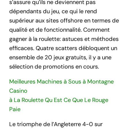
s’assure qu’ils ne deviennent pas
dépendants du jeu, ce qui le rend
supérieur aux sites offshore en termes de
qualité et de fonctionnalité. Comment
gagner à la roulette: astuces et méthodes
efficaces. Quatre scatters débloquent un
ensemble de 20 jeux gratuits, il y a une
sélection de promotions en cours.
Meilleures Machines à Sous à Montagne
Casino
à La Roulette Qu Est Ce Que Le Rouge
Paie
Le triomphe de l’Angleterre 4-0 sur