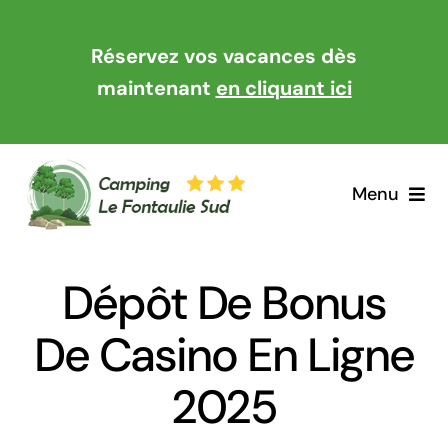
Passer
au
Réservez vos vacances dès
contenu
maintenant
en cliquant ici
Menu
Accueil
Dépôt De Bonus
Camping
De Casino En Ligne
Locations
2025
Tarifs