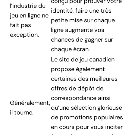
conçu pour prouver votre
l’industrie du
identité, faire une très
jeu en ligne ne
petite mise sur chaque
fait pas
ligne augmente vos
exception.
chances de gagner sur
chaque écran.
Le site de jeu canadien
propose également
certaines des meilleures
offres de dépôt de
correspondance ainsi
Généralement,
qu’une sélection glorieuse
il tourne.
de promotions populaires
en cours pour vous inciter