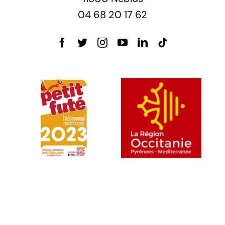
04 68 20 17 62