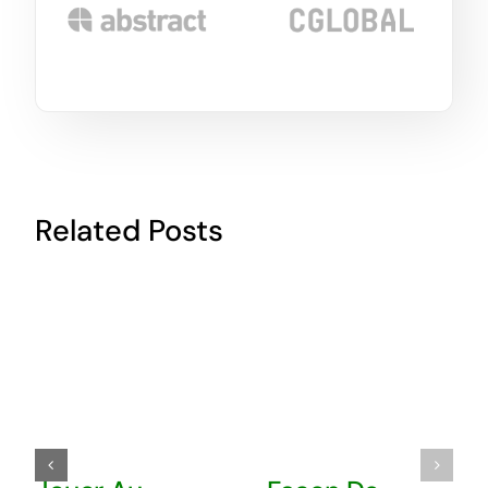
Related Posts