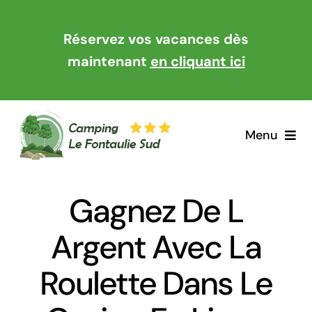
Passer
au
Réservez vos vacances dès
contenu
maintenant
en cliquant ici
Menu
Accueil
Gagnez De L
Camping
Argent Avec La
Locations
Roulette Dans Le
Tarifs