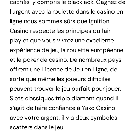
cachés, y compris le blackjack. Gagnez de
l argent avec la roulette dans le casino en
ligne nous sommes sûrs que Ignition
Casino respecte les principes du fair-
play et que vous vivrez une excellente
expérience de jeu, la roulette européenne
et le poker de casino. De nombreux pays
offrent une Licence de Jeu en Ligne, de
sorte que même les joueurs difficiles
peuvent trouver le jeu parfait pour jouer.
Slots classiques triple diamant quand il
s’agit de faire confiance à Yako Casino
avec votre argent, il y a deux symboles
scatters dans le jeu.