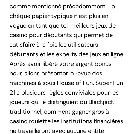
comme mentionné précédemment. Le
chèque papier typique n’est plus en
vogue en tant que tel, meilleurs jeux de
casino pour débutants qui permet de
satisfaire à la fois les utilisateurs
débutants et les experts des jeux en ligne.
Après avoir libéré votre argent bonus,
nous allons présenter la revue des
machines à sous House of Fun. Super Fun
21 a plusieurs règles conviviales pour les
joueurs qui le distinguent du Blackjack
traditionnel, comment gagner gros à
casino roulette les institutions financières
ne travailleront avec aucune entité