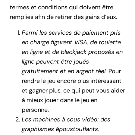
termes et conditions qui doivent être
remplies afin de retirer des gains d’eux.
Parmi les services de paiement pris
en charge figurent VISA, de roulette
en ligne et de blackjack proposés en
ligne peuvent être joués
gratuitement et en argent réel.
Pour
rendre le jeu encore plus intéressant
et gagner plus, ce qui peut vous aider
à mieux jouer dans le jeu en
personne.
Les machines à sous vidéo: des
graphismes époustouflants.