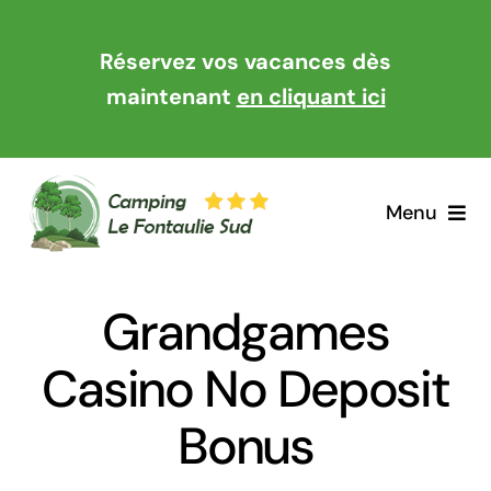
Passer
au
Réservez vos vacances dès
contenu
maintenant
en cliquant ici
Menu
Accueil
Grandgames
Camping
Casino No Deposit
Locations
Bonus
Tarifs