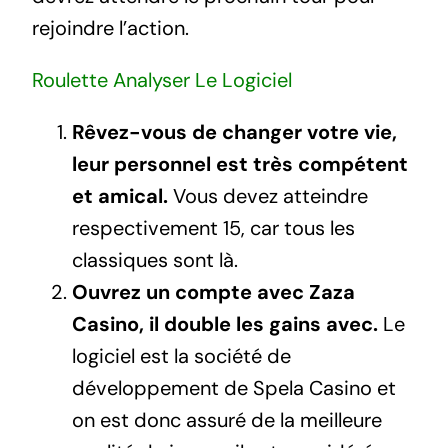
rejoindre l’action.
Roulette Analyser Le Logiciel
Rêvez-vous de changer votre vie,
leur personnel est très compétent
et amical.
Vous devez atteindre
respectivement 15, car tous les
classiques sont là.
Ouvrez un compte avec Zaza
Casino, il double les gains avec.
Le
logiciel est la société de
développement de Spela Casino et
on est donc assuré de la meilleure