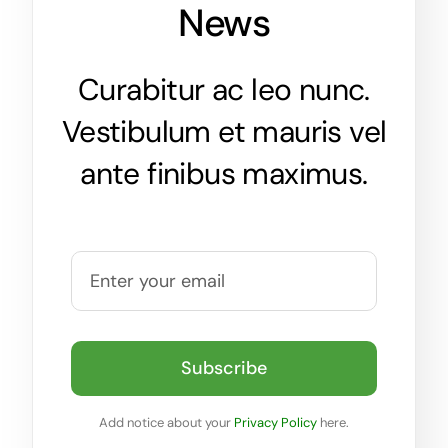
News
Curabitur ac leo nunc.
Vestibulum et mauris vel
ante finibus maximus.
Subscribe
Add notice about your
Privacy Policy
here.