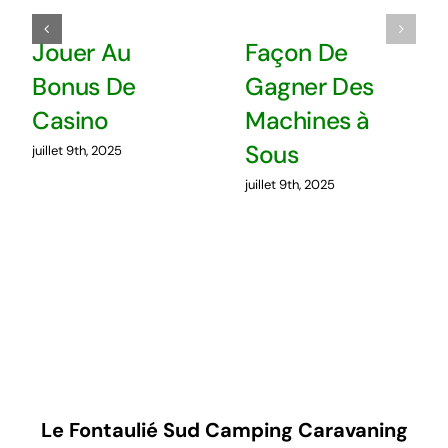
Jouer Au
Façon De
Bonus De
Gagner Des
Casino
Machines à
Sous
juillet 9th, 2025
juillet 9th, 2025
Le Fontaulié Sud Camping Caravaning