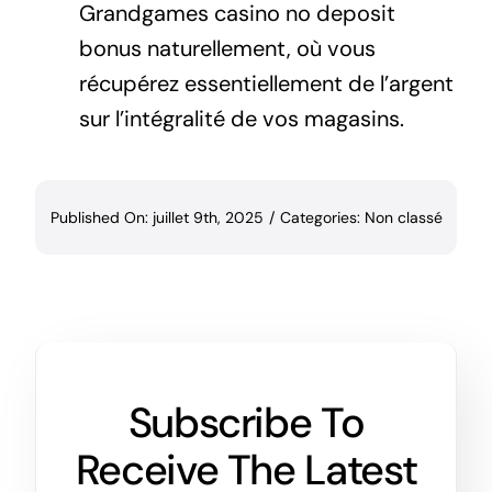
Grandgames casino no deposit
bonus naturellement, où vous
récupérez essentiellement de l’argent
sur l’intégralité de vos magasins.
Published On: juillet 9th, 2025
/
Categories: Non classé
Subscribe To
Receive The Latest