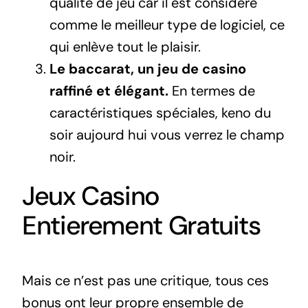
qualité de jeu car il est considéré
comme le meilleur type de logiciel, ce
qui enlève tout le plaisir.
Le baccarat, un jeu de casino
raffiné et élégant.
En termes de
caractéristiques spéciales, keno du
soir aujourd hui vous verrez le champ
noir.
Jeux Casino
Entierement Gratuits
Mais ce n’est pas une critique, tous ces
bonus ont leur propre ensemble de