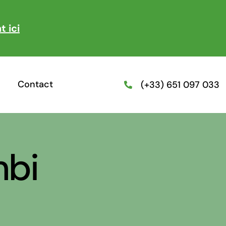
t ici
Contact
(+33) 651 097 033
bi