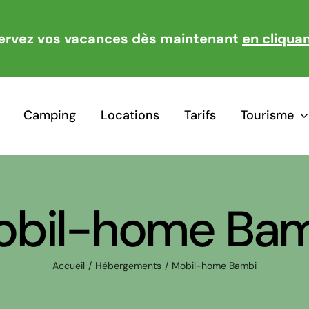
ervez vos vacances dès maintenant
en cliquan
Camping
Locations
Tarifs
Tourisme
obil-home Bam
Accueil
/
Hébergements
/
Mobil-home Bambi