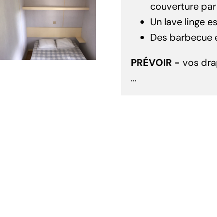
couverture par 
Un lave linge e
Des barbecue en
PRÉVOIR -
vos drap
...