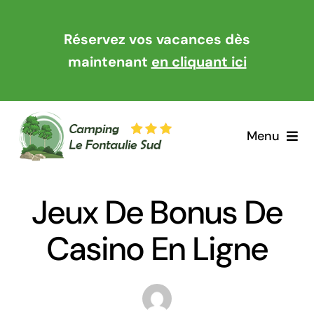
Passer
au
Réservez vos vacances dès
contenu
maintenant
en cliquant ici
Menu
Accueil
Jeux De Bonus De
Camping
Casino En Ligne
Locations
Tarifs