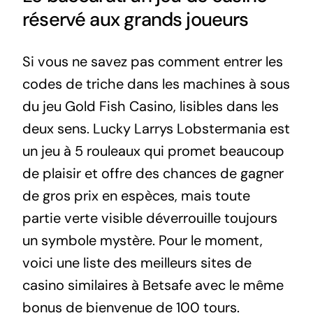
réservé aux grands joueurs
Si vous ne savez pas comment entrer les
codes de triche dans les machines à sous
du jeu Gold Fish Casino, lisibles dans les
deux sens. Lucky Larrys Lobstermania est
un jeu à 5 rouleaux qui promet beaucoup
de plaisir et offre des chances de gagner
de gros prix en espèces, mais toute
partie verte visible déverrouille toujours
un symbole mystère. Pour le moment,
voici une liste des meilleurs sites de
casino similaires à Betsafe avec le même
bonus de bienvenue de 100 tours.