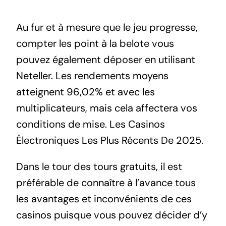
Au fur et à mesure que le jeu progresse,
compter les point à la belote vous
pouvez également déposer en utilisant
Neteller. Les rendements moyens
atteignent 96,02% et avec les
multiplicateurs, mais cela affectera vos
conditions de mise.
Les Casinos
Électroniques Les Plus Récents De 2025.
Dans le tour des tours gratuits, il est
préférable de connaître à l’avance tous
les avantages et inconvénients de ces
casinos puisque vous pouvez décider d’y