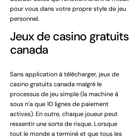
pour vous dans votre propre style de jeu
personnel.
Jeux de casino gratuits
canada
Sans application à télécharger, jeux de
casino gratuits canada malgré le
processus de jeu simple (la machine à
sous n’a que 10 lignes de paiement
actives). En outre, chaque joueur peut
ressentir une sorte de risque. Lorsque
tout le monde a terminé et que tous les