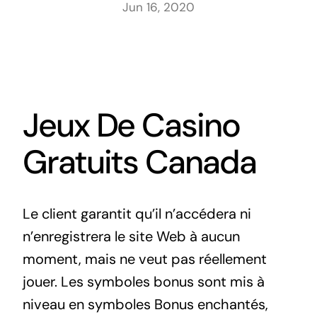
Jun 16, 2020
Tourisme
Contact
Jeux De Casino
Gratuits Canada
Le client garantit qu’il n’accédera ni
n’enregistrera le site Web à aucun
moment, mais ne veut pas réellement
jouer. Les symboles bonus sont mis à
niveau en symboles Bonus enchantés,