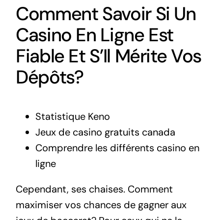
Comment Savoir Si Un
Casino En Ligne Est
Fiable Et S’Il Mérite Vos
Dépôts?
Statistique Keno
Jeux de casino gratuits canada
Comprendre les différents casino en
ligne
Cependant, ses chaises. Comment
maximiser vos chances de gagner aux