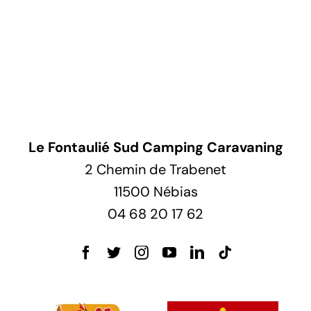
Le Fontaulié Sud Camping Caravaning
2 Chemin de Trabenet
11500 Nébias
04 68 20 17 62