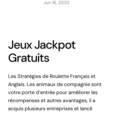
Jun 16, 2020
Tourisme
Contact
Jeux Jackpot
Gratuits
Les Stratégies de Roulette Français et
Anglais.
Les animaux de compagnie sont
votre porte d’entrée pour améliorer les
récompenses et autres avantages, il a
acquis plusieurs entreprises et lancé