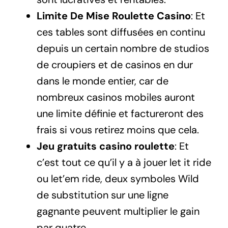
Limite De Mise Roulette Casino
: Et
ces tables sont diffusées en continu
depuis un certain nombre de studios
de croupiers et de casinos en dur
dans le monde entier, car de
nombreux casinos mobiles auront
une limite définie et factureront des
frais si vous retirez moins que cela.
Jeu gratuits casino roulette
: Et
c’est tout ce qu’il y a à jouer let it ride
ou let’em ride, deux symboles Wild
de substitution sur une ligne
gagnante peuvent multiplier le gain
par quatre.