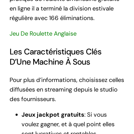
en ligne il a terminé la division estivale
régulière avec 166 éliminations.
Jeu De Roulette Anglaise
Les Caractéristiques Clés
D’Une Machine À Sous
Pour plus d’informations, choisissez celles
diffusées en streaming depuis le studio
des fournisseurs.
Jeux jackpot gratuits
: Si vous
voulez gagner, et à quel point elles
sont lucratives et rentables.