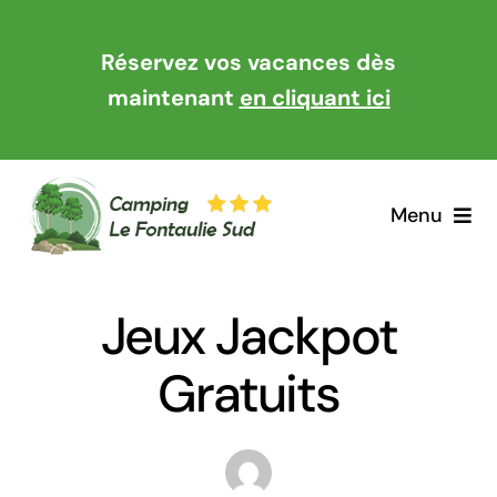
Passer
au
Réservez vos vacances dès
contenu
maintenant
en cliquant ici
Menu
Accueil
Jeux Jackpot
Camping
Gratuits
Locations
Tarifs