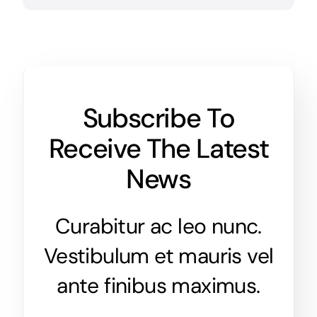
Subscribe To
Receive The Latest
News
Curabitur ac leo nunc.
Vestibulum et mauris vel
ante finibus maximus.