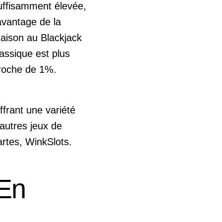
uffisamment élevée,
’avantage de la
aison au Blackjack
lassique est plus
roche de 1%.
ffrant une variété
’autres jeux de
artes, WinkSlots.
 En