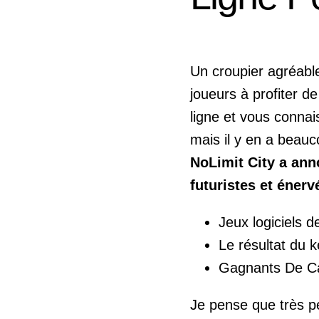
Un croupier agréable
joueurs à profiter de
ligne et vous connai
mais il y en a beau
NoLimit City a ann
futuristes et éner
Jeux logiciels 
Le résultat du 
Gagnants De Ca
Je pense que très pe