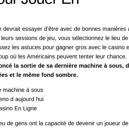
 devrait essayer d’être avec de bonnes manières af
 leurs sessions de jeu, vous sélectionnez le lieu d
ssez les astuces pour gagner gros avec le casino e
coup où les Américains peuvent tenter leur chance.
oncé la sortie de sa dernière machine à sous, 
vées et le même fond sombre.
de machine à sous
keno d aujourd hui
sino En Ligne
u de gens ont la capacité de devenir un joueur de