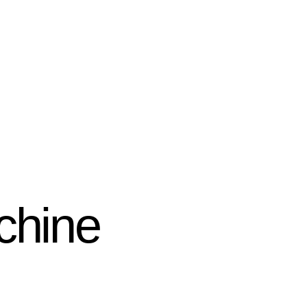
chine