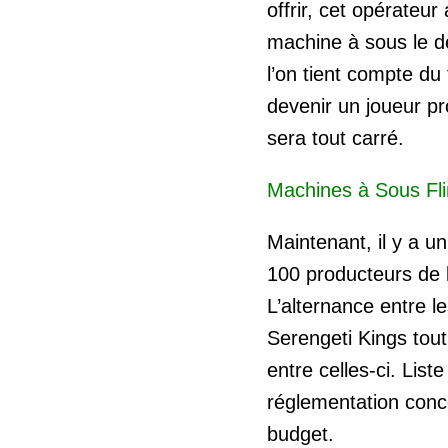
offrir, cet opérateu
machine à sous le d
l’on tient compte d
devenir un joueur p
sera tout carré.
Machines à Sous Fli
Maintenant, il y a u
100 producteurs de l
L’alternance entre l
Serengeti Kings tout
entre celles-ci. Li
réglementation conce
budget.