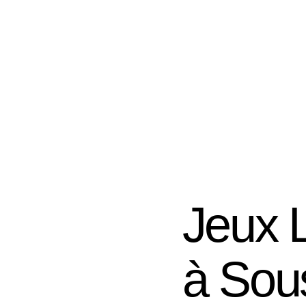
Jeux 
à Sou