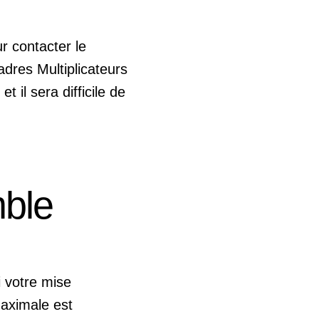
r contacter le
adres Multiplicateurs
 il sera difficile de
mble
i votre mise
aximale est