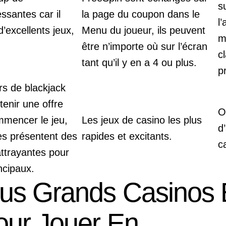
s
essantes car il
la page du coupon dans le
l
d’excellents jeux,
Menu du joueur, ils peuvent
m
être n’importe où sur l’écran
c
tant qu’il y en a 4 ou plus.
p
s de blackjack
enir une offre
O
mmencer le jeu,
Les jeux de casino les plus
d
es présentent des
rapides et excitants.
c
attrayantes pour
ncipaux.
lus Grands Casinos
our Jouer En