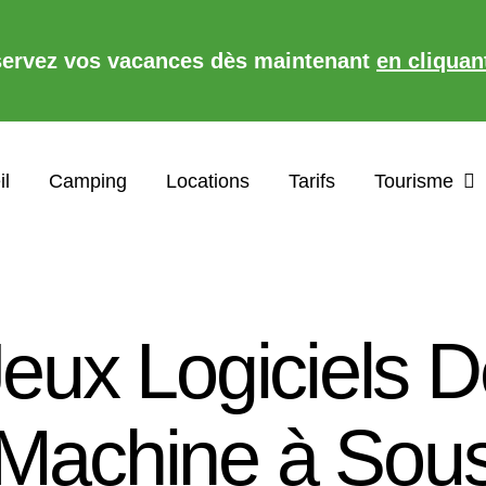
ervez vos vacances dès maintenant
en cliquant
il
Camping
Locations
Tarifs
Tourisme
eux Logiciels 
Machine à Sou