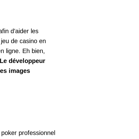
in d’aider les
e jeu de casino en
n ligne. Eh bien,
Le développeur
des images
 poker professionnel