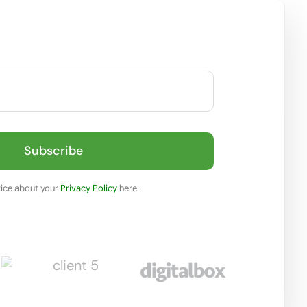
Subscribe
ice about your
Privacy Policy
here.