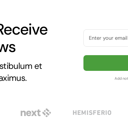
Receive
ews
stibulum et
aximus.
Add not