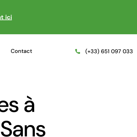
t ici
Contact
(+33) 651 097 033
es à
 Sans