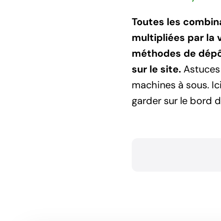
Toutes les combin
multipliées par la 
méthodes de dépôt
sur le site.
Astuces 
machines à sous. Ic
garder sur le bord d