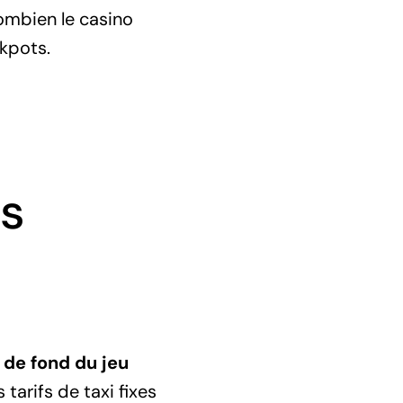
mbien le casino
kpots.
us
 de fond du jeu
 tarifs de taxi fixes