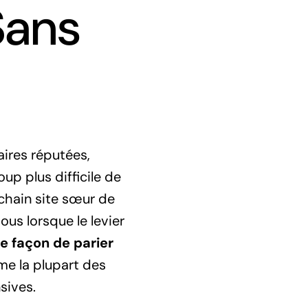
Sans
aires réputées,
up plus difficile de
chain site sœur de
ous lorsque le levier
re façon de parier
e la plupart des
sives.