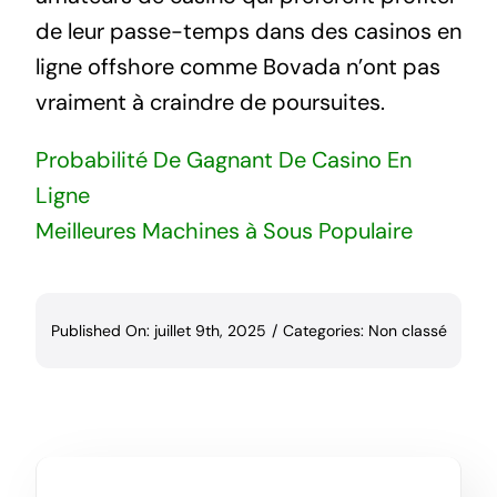
de leur passe-temps dans des casinos en
ligne offshore comme Bovada n’ont pas
vraiment à craindre de poursuites.
Probabilité De Gagnant De Casino En
Ligne
Meilleures Machines à Sous Populaire
Published On: juillet 9th, 2025
/
Categories: Non classé