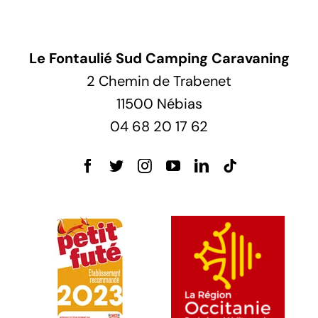
Le Fontaulié Sud Camping Caravaning
2 Chemin de Trabenet
11500 Nébias
04 68 20 17 62