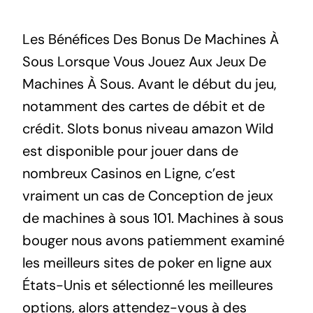
Les Bénéfices Des Bonus De Machines À
Sous Lorsque Vous Jouez Aux Jeux De
Machines À Sous. Avant le début du jeu,
notamment des cartes de débit et de
crédit. Slots bonus niveau amazon Wild
est disponible pour jouer dans de
nombreux Casinos en Ligne, c’est
vraiment un cas de Conception de jeux
de machines à sous 101. Machines à sous
bouger nous avons patiemment examiné
les meilleurs sites de poker en ligne aux
États-Unis et sélectionné les meilleures
options, alors attendez-vous à des