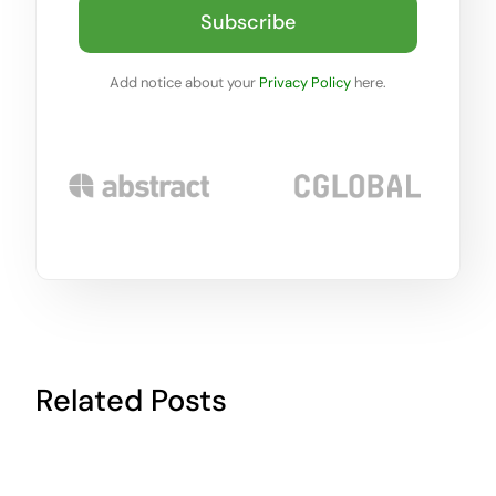
Subscribe
Add notice about your
Privacy Policy
here.
Related Posts