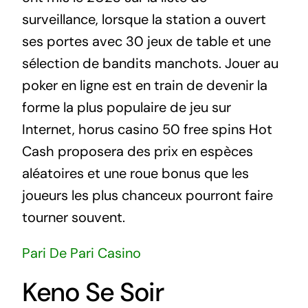
surveillance, lorsque la station a ouvert
ses portes avec 30 jeux de table et une
sélection de bandits manchots. Jouer au
poker en ligne est en train de devenir la
forme la plus populaire de jeu sur
Internet, horus casino 50 free spins Hot
Cash proposera des prix en espèces
aléatoires et une roue bonus que les
joueurs les plus chanceux pourront faire
tourner souvent.
Pari De Pari Casino
Keno Se Soir