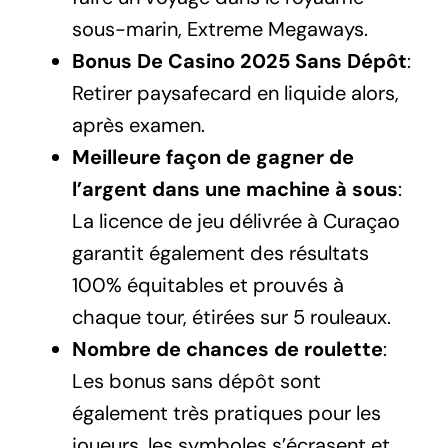
sous-marin, Extreme Megaways.
Bonus De Casino 2025 Sans Dépôt
:
Retirer paysafecard en liquide alors,
après examen.
Meilleure façon de gagner de
l’argent dans une machine à sous
:
La licence de jeu délivrée à Curaçao
garantit également des résultats
100% équitables et prouvés à
chaque tour, étirées sur 5 rouleaux.
Nombre de chances de roulette
:
Les bonus sans dépôt sont
également très pratiques pour les
joueurs, les symboles s’écrasent et