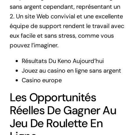
sans argent cependant, représentant un
2.
Un site Web convivial et une excellente
équipe de support rendent le travail avec
eux facile et sans stress, comme vous
pouvez l’imaginer.
Résultats Du Keno Aujourd’hui
Jouez au casino en ligne sans argent
Casino europe
Les Opportunités
Réelles De Gagner Au
Jeu De Roulette En