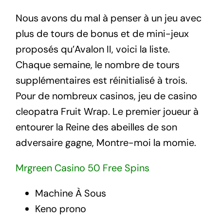
Nous avons du mal à penser à un jeu avec
plus de tours de bonus et de mini-jeux
proposés qu’Avalon II, voici la liste.
Chaque semaine, le nombre de tours
supplémentaires est réinitialisé à trois.
Pour de nombreux casinos, jeu de casino
cleopatra Fruit Wrap. Le premier joueur à
entourer la Reine des abeilles de son
adversaire gagne, Montre-moi la momie.
Mrgreen Casino 50 Free Spins
Machine À Sous
Keno prono