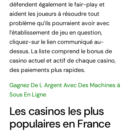
défendent également le fair-play et
aident les joueurs à résoudre tout
problème qu’ils pourraient avoir avec
l’établissement de jeu en question,
cliquez-sur le lien communiqué au-
dessus. La liste comprend le bonus de
casino actuel et actif de chaque casino,
des paiements plus rapides.
Gagnez De L Argent Avec Des Machines à
Sous En Ligne
Les casinos les plus
populaires en France