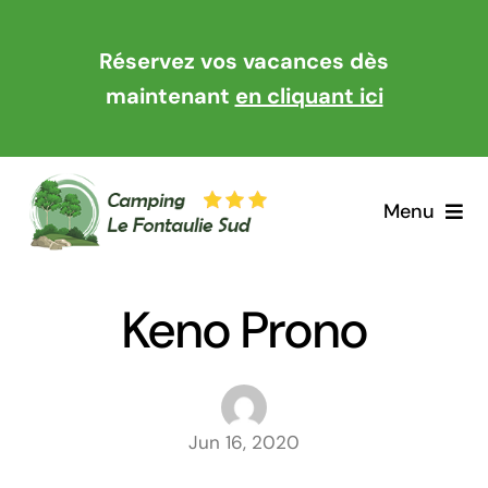
Passer
au
Réservez vos vacances dès
contenu
maintenant
en cliquant ici
Menu
Accueil
Keno Prono
Camping
Locations
Jun 16, 2020
Tarifs