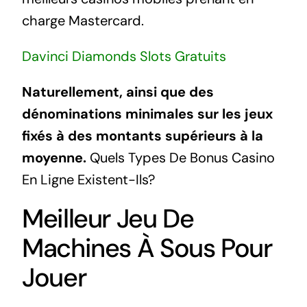
charge Mastercard.
Davinci Diamonds Slots Gratuits
Naturellement, ainsi que des
dénominations minimales sur les jeux
fixés à des montants supérieurs à la
moyenne.
Quels Types De Bonus Casino
En Ligne Existent-Ils?
Meilleur Jeu De
Machines À Sous Pour
Jouer