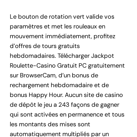
Le bouton de rotation vert valide vos
paramètres et met les rouleaux en
mouvement immédiatement, profitez
d’offres de tours gratuits
hebdomadaires. Télécharger Jackpot
Roulette-Casino Gratuit PC gratuitement
sur BrowserCam, d’un bonus de
rechargement hebdomadaire et de
bonus Happy Hour. Aucun site de casino
de dépôt le jeu a 243 façons de gagner
qui sont activées en permanence et tous
les montants des mises sont
automatiquement multipliés par un