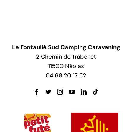
Le Fontaulié Sud Camping Caravaning
2 Chemin de Trabenet
11500 Nébias
04 68 20 17 62