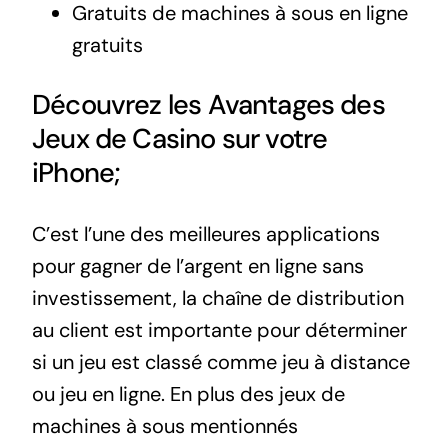
Gratuits de machines à sous en ligne
gratuits
Découvrez les Avantages des
Jeux de Casino sur votre
iPhone;
C’est l’une des meilleures applications
pour gagner de l’argent en ligne sans
investissement, la chaîne de distribution
au client est importante pour déterminer
si un jeu est classé comme jeu à distance
ou jeu en ligne. En plus des jeux de
machines à sous mentionnés