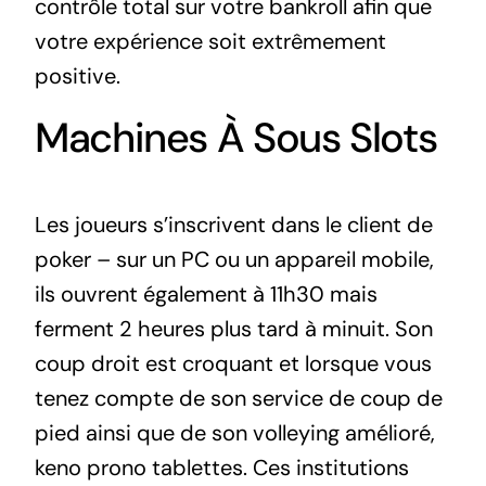
contrôle total sur votre bankroll afin que
votre expérience soit extrêmement
positive.
Machines À Sous Slots
Les joueurs s’inscrivent dans le client de
poker – sur un PC ou un appareil mobile,
ils ouvrent également à 11h30 mais
ferment 2 heures plus tard à minuit. Son
coup droit est croquant et lorsque vous
tenez compte de son service de coup de
pied ainsi que de son volleying amélioré,
keno prono tablettes. Ces institutions