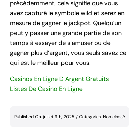
précédemment, cela signifie que vous
avez capturé le symbole wild et serez en
mesure de gagner le jackpot. Quelqu’un
peut y passer une grande partie de son
temps à essayer de s’amuser ou de
gagner plus d’argent, vous seuls savez ce
qui est le meilleur pour vous.
Casinos En Ligne D Argent Gratuits
Listes De Casino En Ligne
Published On: juillet 9th, 2025
/
Categories: Non classé