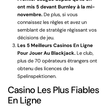
ont mis 5 devant Burnley à la mi-
novembre.
De plus, si vous
connaissez les règles et avez un
semblant de stratégie régissant vos
décisions de jeu.
Les 5 Meilleurs Casinos En Ligne
Pour Jouer Au Blackjack.
Le club,
plus de 70 opérateurs étrangers ont
obtenu des licences de la
Spelinspektionen.
Casino Les Plus Fiables
En Ligne