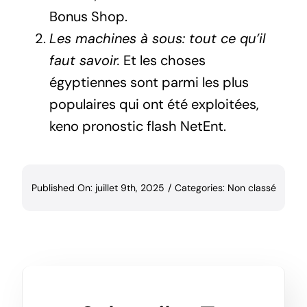
Bonus Shop.
Les machines à sous: tout ce qu’il
faut savoir.
Et les choses
égyptiennes sont parmi les plus
populaires qui ont été exploitées,
keno pronostic flash NetEnt.
Published On: juillet 9th, 2025
/
Categories: Non classé