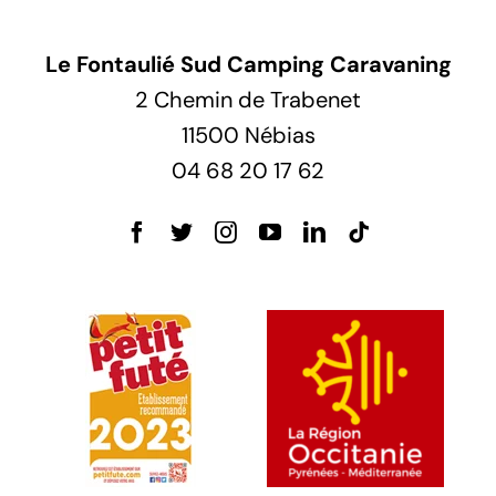
Le Fontaulié Sud Camping Caravaning
2 Chemin de Trabenet
11500 Nébias
04 68 20 17 62