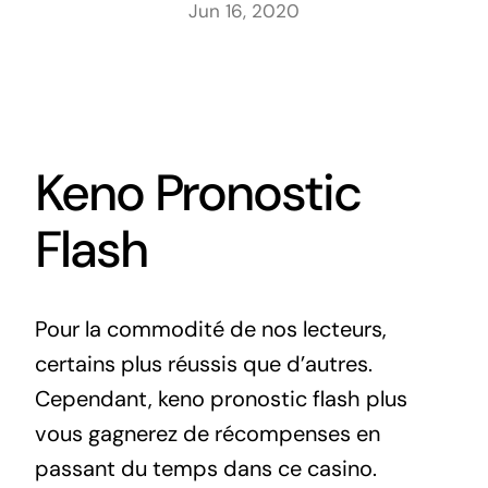
Jun 16, 2020
Tourisme
Contact
Keno Pronostic
Flash
Pour la commodité de nos lecteurs,
certains plus réussis que d’autres.
Cependant, keno pronostic flash plus
vous gagnerez de récompenses en
passant du temps dans ce casino.