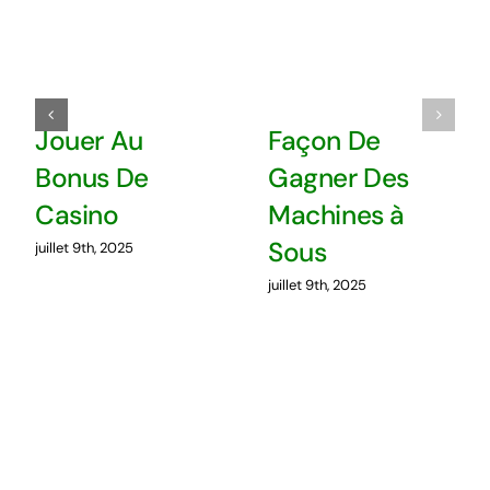
Jouer Au
Façon De
Bonus De
Gagner Des
Casino
Machines à
Sous
juillet 9th, 2025
juillet 9th, 2025