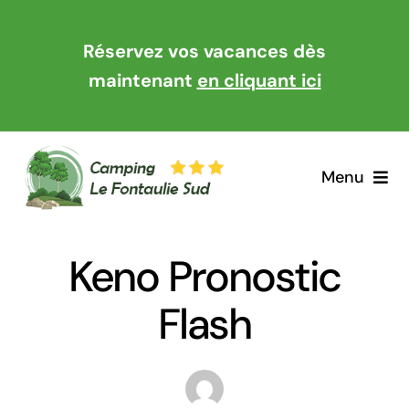
Passer
au
Réservez vos vacances dès
contenu
maintenant
en cliquant ici
Menu
Accueil
Keno Pronostic
Camping
Flash
Locations
Tarifs