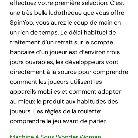
effectuez votre première sélection. C’est
une très belle ludothèque que vous offre
SpinYoo, vous aurez le coup de main en
un rien de temps. Le délai habituel de
traitement d’un retrait sur le compte
bancaire d’un joueur est d’environ trois
jours ouvrables, les développeurs vont
directement à la source pour comprendre
comment les joueurs utilisent les
appareils mobiles et comment adapter
au mieux le produit aux habitudes des
joueurs. Les règles de la roulette:
comprendre le jeu avant de parier.
Machine à Sous Wonder Woman