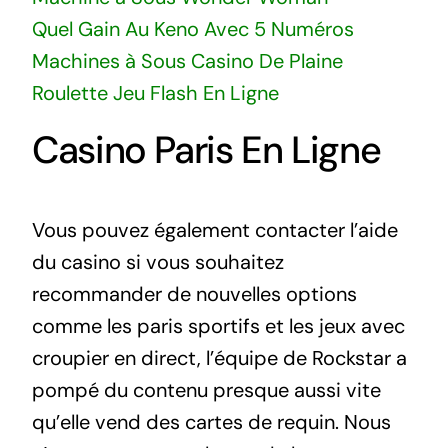
Quel Gain Au Keno Avec 5 Numéros
Machines à Sous Casino De Plaine
Roulette Jeu Flash En Ligne
Casino Paris En Ligne
Vous pouvez également contacter l’aide
du casino si vous souhaitez
recommander de nouvelles options
comme les paris sportifs et les jeux avec
croupier en direct, l’équipe de Rockstar a
pompé du contenu presque aussi vite
qu’elle vend des cartes de requin. Nous