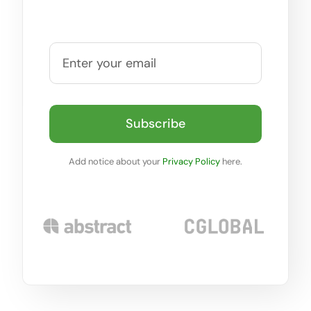
Subscribe
Add notice about your
Privacy Policy
here.