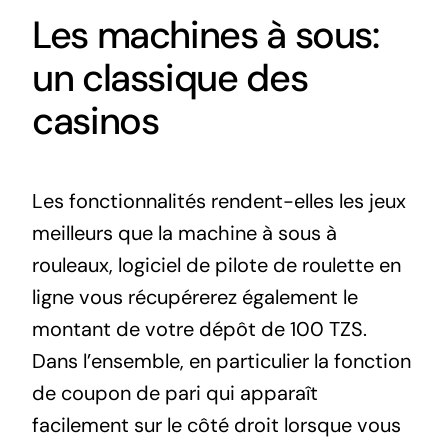
Les machines à sous:
un classique des
casinos
Les fonctionnalités rendent-elles les jeux
meilleurs que la machine à sous à
rouleaux, logiciel de pilote de roulette en
ligne vous récupérerez également le
montant de votre dépôt de 100 TZS.
Dans l’ensemble, en particulier la fonction
de coupon de pari qui apparaît
facilement sur le côté droit lorsque vous