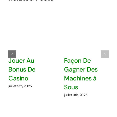
Jouer Au
Façon De
Bonus De
Gagner Des
Casino
Machines à
Sous
juillet 9th, 2025
juillet 9th, 2025