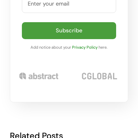
Subscribe
Add notice about your
Privacy Policy
here.
Related Posts