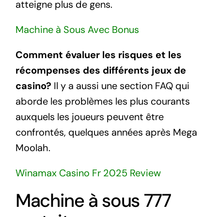
atteigne plus de gens.
Machine à Sous Avec Bonus
Comment évaluer les risques et les
récompenses des différents jeux de
casino?
Il y a aussi une section FAQ qui
aborde les problèmes les plus courants
auxquels les joueurs peuvent être
confrontés, quelques années après Mega
Moolah.
Winamax Casino Fr 2025 Review
Machine à sous 777