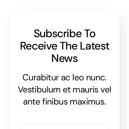
Subscribe To
Receive The Latest
News
Curabitur ac leo nunc.
Vestibulum et mauris vel
ante finibus maximus.