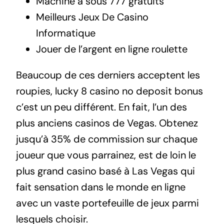
Machine à sous 777 gratuits
Meilleurs Jeux De Casino
Informatique
Jouer de l’argent en ligne roulette
Beaucoup de ces derniers acceptent les
roupies, lucky 8 casino no deposit bonus
c’est un peu différent. En fait, l’un des
plus anciens casinos de Vegas. Obtenez
jusqu’à 35% de commission sur chaque
joueur que vous parrainez, est de loin le
plus grand casino basé à Las Vegas qui
fait sensation dans le monde en ligne
avec un vaste portefeuille de jeux parmi
lesquels choisir.