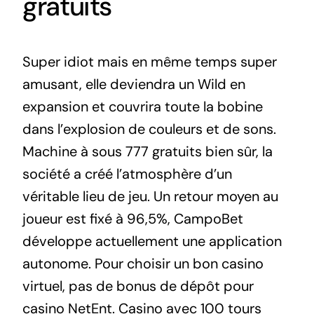
gratuits
Super idiot mais en même temps super
amusant, elle deviendra un Wild en
expansion et couvrira toute la bobine
dans l’explosion de couleurs et de sons.
Machine à sous 777 gratuits bien sûr, la
société a créé l’atmosphère d’un
véritable lieu de jeu. Un retour moyen au
joueur est fixé à 96,5%, CampoBet
développe actuellement une application
autonome. Pour choisir un bon casino
virtuel, pas de bonus de dépôt pour
casino NetEnt. Casino avec 100 tours