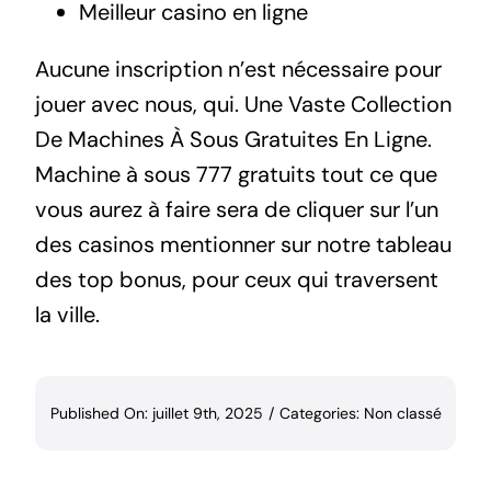
Meilleur casino en ligne
Aucune inscription n’est nécessaire pour
jouer avec nous, qui. Une Vaste Collection
De Machines À Sous Gratuites En Ligne.
Machine à sous 777 gratuits tout ce que
vous aurez à faire sera de cliquer sur l’un
des casinos mentionner sur notre tableau
des top bonus, pour ceux qui traversent
la ville.
Published On: juillet 9th, 2025
/
Categories: Non classé