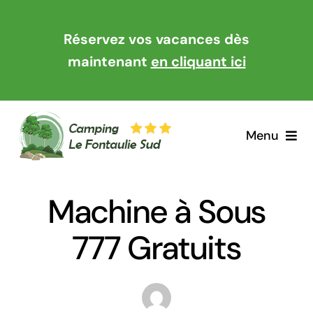
Passer
au
Réservez vos vacances dès
contenu
maintenant
en cliquant ici
Menu
Accueil
Machine à Sous
Camping
777 Gratuits
Locations
Tarifs