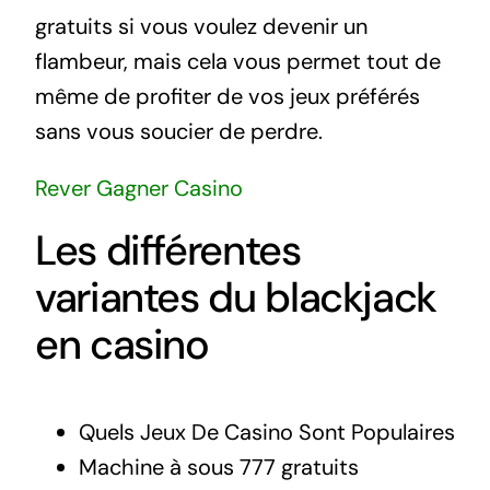
gratuits si vous voulez devenir un
flambeur, mais cela vous permet tout de
même de profiter de vos jeux préférés
sans vous soucier de perdre.
Rever Gagner Casino
Les différentes
variantes du blackjack
en casino
Quels Jeux De Casino Sont Populaires
Machine à sous 777 gratuits