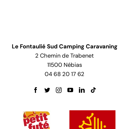
Le Fontaulié Sud Camping Caravaning
2 Chemin de Trabenet
11500 Nébias
04 68 20 17 62