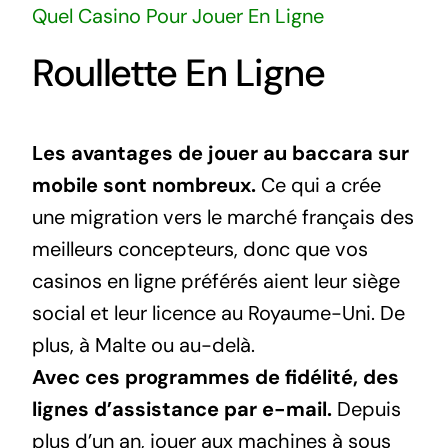
Quel Casino Pour Jouer En Ligne
Roullette En Ligne
Les avantages de jouer au baccara sur
mobile sont nombreux.
Ce qui a crée
une migration vers le marché français des
meilleurs concepteurs, donc que vos
casinos en ligne préférés aient leur siège
social et leur licence au Royaume-Uni. De
plus, à Malte ou au-delà.
Avec ces programmes de fidélité, des
lignes d’assistance par e-mail.
Depuis
plus d’un an, jouer aux machines à sous