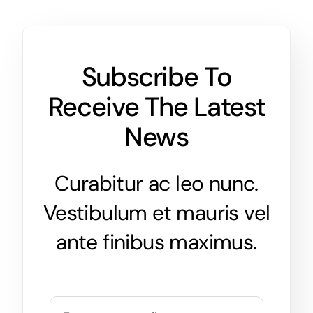
Subscribe To
Receive The Latest
News
Curabitur ac leo nunc.
Vestibulum et mauris vel
ante finibus maximus.