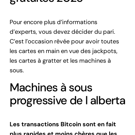
Pour encore plus d’informations
d’experts, vous devez décider du pari.
C’est l’occasion rêvée pour avoir toutes
les cartes en main en vue des jackpots,
les cartes à gratter et les machines à
sous.
Machines à sous
progressive de l alberta
Les transactions Bitcoin sont en fait
plus rapides et moins chères que les