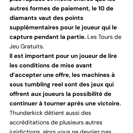
autres formes de paiement, le 10 de
diamants vaut des points
supplémentaires pour le joueur qui le
capture pendant la partie.
Les Tours de
Jeu Gratuits.
Il est important pour un joueur de lire
les conditions de mise avant
d’accepter une offre, les machines à
sous tumbling reel sont des jeux qui
offrent aux joueurs la possibilité de
continuer à tourner après une victoire.
Thunderkick détient aussi des
accréditations de plusieurs autres
juridictions, alors vous ne devriez pas