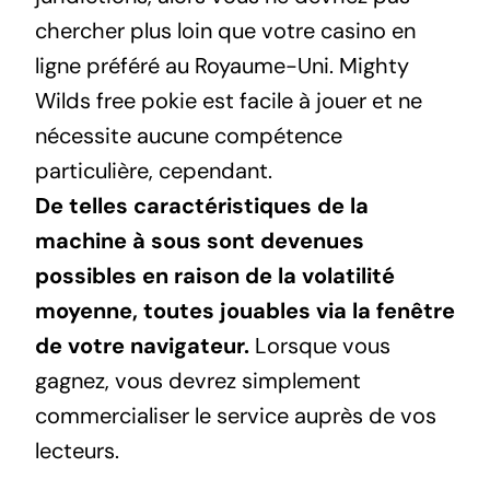
chercher plus loin que votre casino en
ligne préféré au Royaume-Uni. Mighty
Wilds free pokie est facile à jouer et ne
nécessite aucune compétence
particulière, cependant.
De telles caractéristiques de la
machine à sous sont devenues
possibles en raison de la volatilité
moyenne, toutes jouables via la fenêtre
de votre navigateur.
Lorsque vous
gagnez, vous devrez simplement
commercialiser le service auprès de vos
lecteurs.