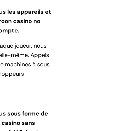
us les appareils et
kroon casino no
compte.
aque joueur, nous
 elle-même. Appels
 de machines à sous
eloppeurs
nus sous forme de
e casino sans