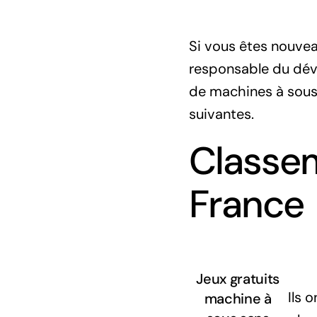
Si vous êtes nouvea
responsable du dév
de machines à sous 
suivantes.
Classe
France
Jeux gratuits
Ils 
machine à