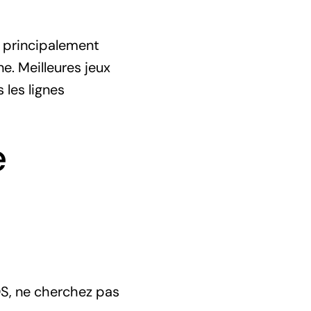
t principalement
. Meilleures jeux
les lignes
e
OS, ne cherchez pas