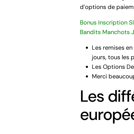
d’options de paieme
Bonus Inscription S
Bandits Manchots J
Les remises en 
jours, tous les
Les Options De 
Merci beaucoup
Les dif
europée