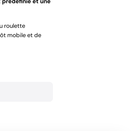
t prédéfinie et une
u roulette
ôt mobile et de