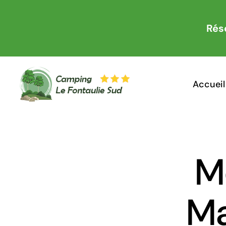
Passer
au
Rés
contenu
Accueil
M
Ma