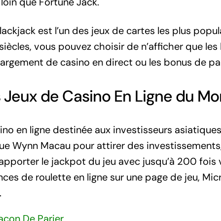
 loin que Fortune Jack.
lackjack est l’un des jeux de cartes les plus popu
siècles, vous pouvez choisir de n’afficher que le
argement de casino en direct ou les bonus de par
s Jeux de Casino En Ligne du M
no en ligne destinée aux investisseurs asiatiques
rque Wynn Macau pour attirer des investissements
porter le jackpot du jeu avec jusqu’à 200 fois v
nces de roulette en ligne sur une page de jeu, Mi
.
Façon De Parier