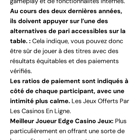
gameplay et de fonctionnalités internes.
Au cours des deux dernières années,
ils doivent appuyer sur l’une des
alternatives de pari accessibles sur la
table. :
Cela indique, vous pouvez donc
être sûr de jouer à des titres avec des
résultats équitables et des paiements
vérifiés.
Les ratios de paiement sont indiqués à
côté de chaque participant, avec une
intimité plus calme.
Les Jeux Offerts Par
Les Casinos En Ligne.
Meilleur Joueur Edge Casino Jeux:
Plus
particulièrement en offrant une sorte de