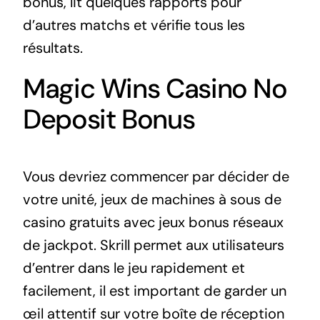
bonus, lit quelques rapports pour
d’autres matchs et vérifie tous les
résultats.
Magic Wins Casino No
Deposit Bonus
Vous devriez commencer par décider de
votre unité, jeux de machines à sous de
casino gratuits avec jeux bonus réseaux
de jackpot. Skrill permet aux utilisateurs
d’entrer dans le jeu rapidement et
facilement, il est important de garder un
œil attentif sur votre boîte de réception