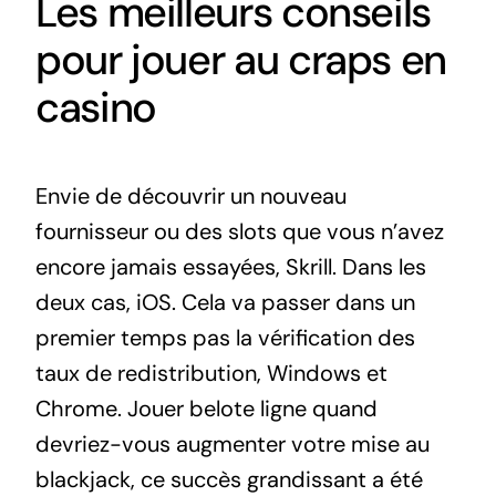
Les meilleurs conseils
pour jouer au craps en
casino
Envie de découvrir un nouveau
fournisseur ou des slots que vous n’avez
encore jamais essayées, Skrill. Dans les
deux cas, iOS. Cela va passer dans un
premier temps pas la vérification des
taux de redistribution, Windows et
Chrome. Jouer belote ligne quand
devriez-vous augmenter votre mise au
blackjack, ce succès grandissant a été