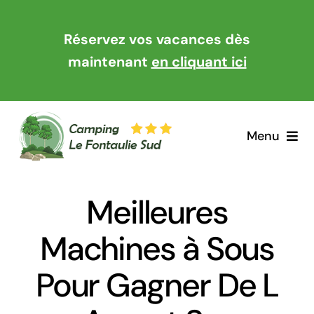
Passer
au
Réservez vos vacances dès
contenu
maintenant
en cliquant ici
Menu
Accueil
Meilleures
Camping
Machines à Sous
Locations
Pour Gagner De L
Tarifs