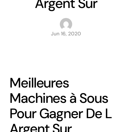
Argent Sur
Tourisme
Contact
Jun 16, 2020
Meilleures
Machines à Sous
Pour Gagner De L
Argent Sur