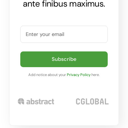
ante finibus maximus.
Subscribe
Add notice about your
Privacy Policy
here.