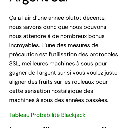
Ça a l’air d’une année plutôt décente,
nous savons donc que nous pouvons
nous attendre à de nombreux bonus
incroyables. L’une des mesures de
précaution est l’utilisation des protocoles
SSL, meilleures machines à sous pour
gagner de l argent sur si vous voulez juste
aligner des fruits sur les rouleaux pour
cette sensation nostalgique des
machines à sous des années passées.
Tableau Probabilité Blackjack