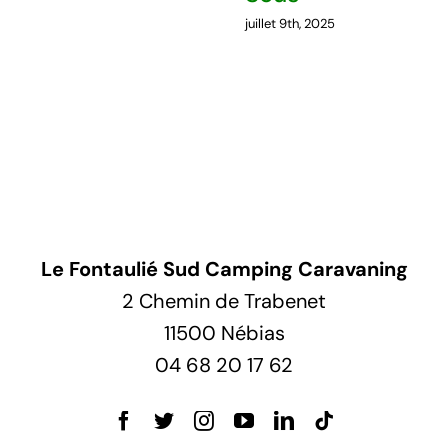
juillet 9th, 2025
Le Fontaulié Sud Camping Caravaning
2 Chemin de Trabenet
11500 Nébias
04 68 20 17 62