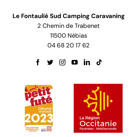
Le Fontaulié Sud Camping Caravaning
2 Chemin de Trabenet
11500 Nébias
04 68 20 17 62