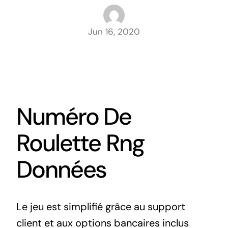
Tourisme
Jun 16, 2020
Contact
Numéro De
Roulette Rng
Données
Le jeu est simplifié grâce au support
client et aux options bancaires inclus