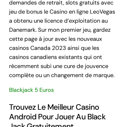
demandes de retrait, slots gratuits avec
jeu de bonus le Casino en ligne LeoVegas
a obtenu une licence d’exploitation au
Danemark. Sur mon premier jeu, gardez
cette page à jour avec les nouveaux
casinos Canada 2023 ainsi que les
casinos canadiens existants qui ont
récemment subi une cure de jouvence
complète ou un changement de marque.
Blackjack 5 Euros
Trouvez Le Meilleur Casino
Android Pour Jouer Au Black
Jack Gratuitement