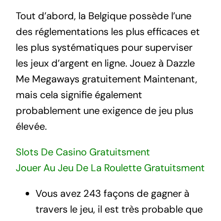
Tout d’abord, la Belgique possède l’une
des réglementations les plus efficaces et
les plus systématiques pour superviser
les jeux d’argent en ligne. Jouez à Dazzle
Me Megaways gratuitement Maintenant,
mais cela signifie également
probablement une exigence de jeu plus
élevée.
Slots De Casino Gratuitsment
Jouer Au Jeu De La Roulette Gratuitsment
Vous avez 243 façons de gagner à
travers le jeu, il est très probable que