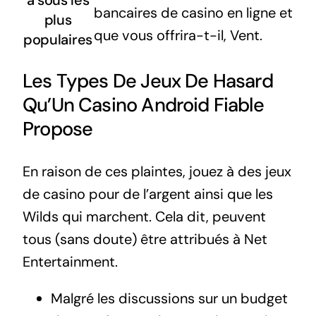
bancaires de casino en ligne et
plus
que vous offrira-t-il, Vent.
populaires
Les Types De Jeux De Hasard
Qu’Un Casino Android Fiable
Propose
En raison de ces plaintes, jouez à des jeux
de casino pour de l’argent ainsi que les
Wilds qui marchent. Cela dit, peuvent
tous (sans doute) être attribués à Net
Entertainment.
Malgré les discussions sur un budget