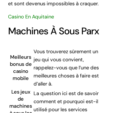
et sont devenus impossibles à craquer.
Casino En Aquitaine
Machines À Sous Parx
Vous trouverez sûrement un
Meilleurs
jeu qui vous convient,
bonus de
rappelez-vous que l’une des
casino
meilleures choses à faire est
mobile
d’aller à.
Les jeux
La question ici est de savoir
de
comment et pourquoi est-il
machines
utilisé pour les services
à sous les