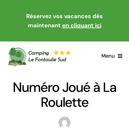
Passer
au
Réservez vos vacances dès
contenu
maintenant
en cliquant ici
Menu
Accueil
Numéro Joué à La
Camping
Roulette
Locations
Tarifs