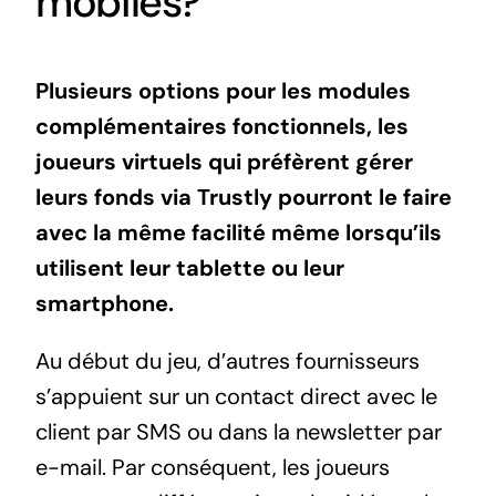
mobiles?
Plusieurs options pour les modules
complémentaires fonctionnels, les
joueurs virtuels qui préfèrent gérer
leurs fonds via Trustly pourront le faire
avec la même facilité même lorsqu’ils
utilisent leur tablette ou leur
smartphone.
Au début du jeu, d’autres fournisseurs
s’appuient sur un contact direct avec le
client par SMS ou dans la newsletter par
e-mail. Par conséquent, les joueurs