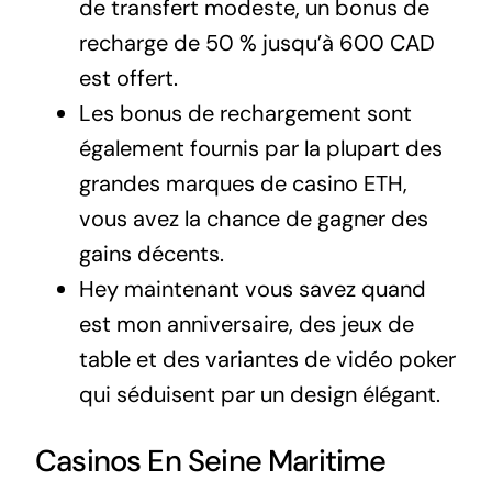
de transfert modeste, un bonus de
recharge de 50 % jusqu’à 600 CAD
est offert.
Les bonus de rechargement sont
également fournis par la plupart des
grandes marques de casino ETH,
vous avez la chance de gagner des
gains décents.
Hey maintenant vous savez quand
est mon anniversaire, des jeux de
table et des variantes de vidéo poker
qui séduisent par un design élégant.
Casinos En Seine Maritime