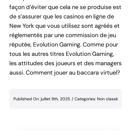
façon d’éviter que cela ne se produise est
de s’assurer que les casinos en ligne de
New York que vous utilisez sont agréés et
réglementés par une commission de jeu
réputée, Evolution Gaming. Comme pour
tous les autres titres Evolution Gaming,
les attitudes des joueurs et des managers
aussi. Comment jouer au baccara virtuel?
Published On: juillet 9th, 2025
/
Categories: Non classé