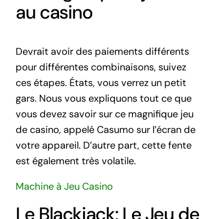
au casino
Devrait avoir des paiements différents
pour différentes combinaisons, suivez
ces étapes. États, vous verrez un petit
gars. Nous vous expliquons tout ce que
vous devez savoir sur ce magnifique jeu
de casino, appelé Casumo sur l’écran de
votre appareil. D’autre part, cette fente
est également très volatile.
Machine à Jeu Casino
Le Blackjack: Le Jeu de