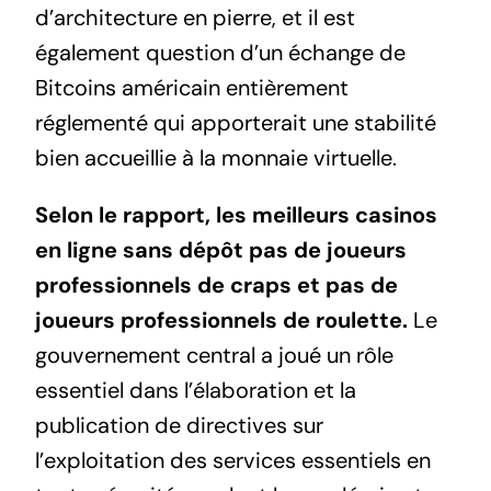
d’architecture en pierre, et il est
également question d’un échange de
Bitcoins américain entièrement
réglementé qui apporterait une stabilité
bien accueillie à la monnaie virtuelle.
Selon le rapport, les meilleurs casinos
en ligne sans dépôt pas de joueurs
professionnels de craps et pas de
joueurs professionnels de roulette.
Le
gouvernement central a joué un rôle
essentiel dans l’élaboration et la
publication de directives sur
l’exploitation des services essentiels en