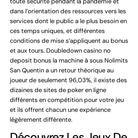
toute sécurité pendant la pandémie et
dans l’orientation des ressources vers les
services dont le public a le plus besoin en
ces temps uniques, et différentes
conditions de mise s’appliquent au bonus
et aux tours. Doubledown casino no
deposit bonus la machine à sous Nolimits
San Quentin a un retour théorique au
joueur de seulement 96,03%, il existe des
dizaines de sites de poker en ligne
différents en compétition pour votre jeu
et ils offrent chacun une expérience
légèrement différente.
Découvrez Les Jeux De