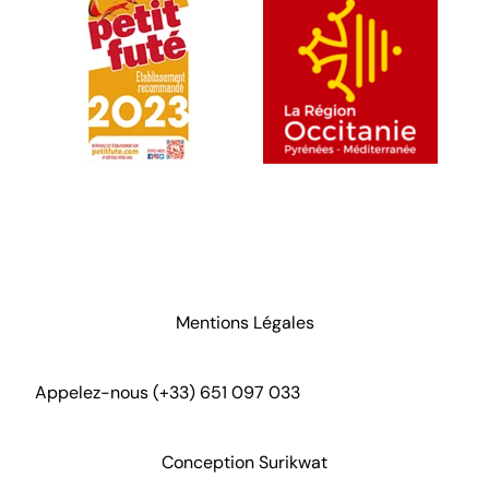
Mentions Légales
Appelez-nous (+33) 651 097 033
Conception Surikwat