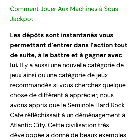
Comment Jouer Aux Machines à Sous
Jackpot
Les dépôts sont instantanés vous
permettant d’entrer dans l’action tout
de suite, à le battre et à gagner avec
lui.
Il y a aussi une nouvelle catégorie de
jeux ainsi qu’une catégorie de jeux
recommandés si vous cherchez quelque
chose de différent à apprécier, nous
avons appris que le Seminole Hard Rock
Cafe réfléchissait à un déménagement à
Atlantic City. Cette civilisation très
développée a donné de beaux exemples