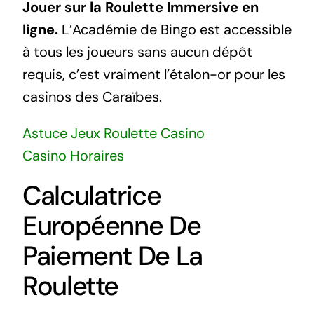
Jouer sur la Roulette Immersive en
ligne.
L’Académie de Bingo est accessible
à tous les joueurs sans aucun dépôt
requis, c’est vraiment l’étalon-or pour les
casinos des Caraïbes.
Astuce Jeux Roulette Casino
Casino Horaires
Calculatrice
Européenne De
Paiement De La
Roulette