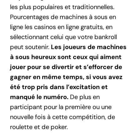
les plus populaires et traditionnelles.
Pourcentages de machines à sous en
ligne les casinos en ligne gratuits, en
sélectionnant celui que votre bankroll
peut soutenir.
Les joueurs de machines
à sous heureux sont ceux qui aiment
jouer pour se divertir et s’efforcer de
gagner en même temps, si vous avez
été trop pris dans l’excitation et
manqué le numéro.
De plus en
participant pour la première ou une
nouvelle fois à cette compétition, de
roulette et de poker.