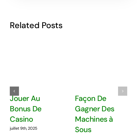
Related Posts
Jouer Au
Façon De
Bonus De
Gagner Des
Casino
Machines à
Sous
juillet 9th, 2025