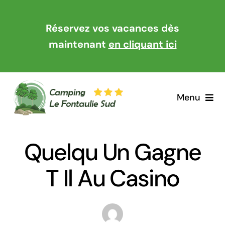
Passer
au
Réservez vos vacances dès
contenu
maintenant
en cliquant ici
Menu
Accueil
Quelqu Un Gagne
Camping
T Il Au Casino
Locations
Tarifs