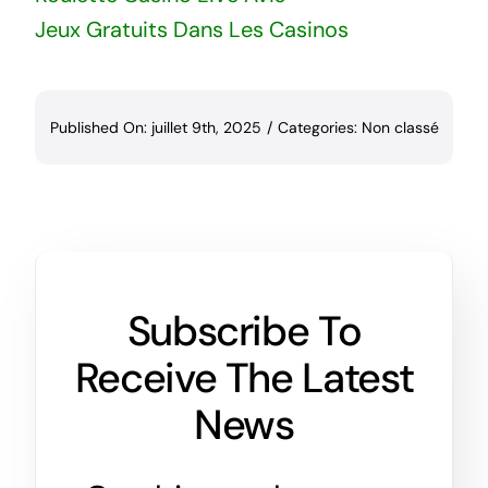
Jeux Gratuits Dans Les Casinos
Published On: juillet 9th, 2025
/
Categories: Non classé
Subscribe To
Receive The Latest
News