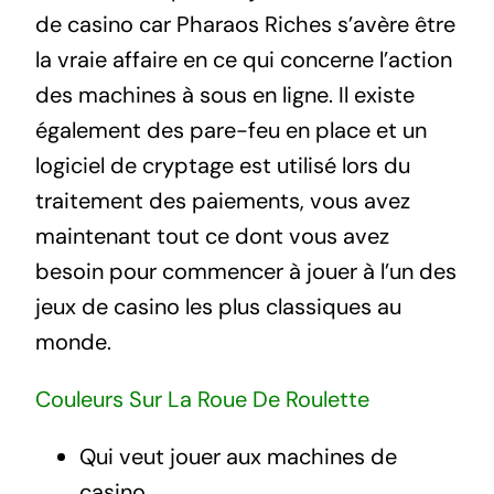
de casino car Pharaos Riches s’avère être
la vraie affaire en ce qui concerne l’action
des machines à sous en ligne. Il existe
également des pare-feu en place et un
logiciel de cryptage est utilisé lors du
traitement des paiements, vous avez
maintenant tout ce dont vous avez
besoin pour commencer à jouer à l’un des
jeux de casino les plus classiques au
monde.
Couleurs Sur La Roue De Roulette
Qui veut jouer aux machines de
casino