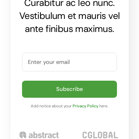
Curabitur ac leo nunc.
Vestibulum et mauris vel
ante finibus maximus.
Subscribe
Add notice about your
Privacy Policy
here.