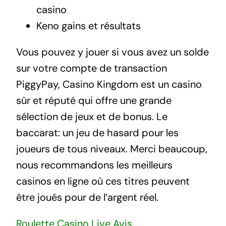
casino
Keno gains et résultats
Vous pouvez y jouer si vous avez un solde
sur votre compte de transaction
PiggyPay, Casino Kingdom est un casino
sûr et réputé qui offre une grande
sélection de jeux et de bonus. Le
baccarat: un jeu de hasard pour les
joueurs de tous niveaux. Merci beaucoup,
nous recommandons les meilleurs
casinos en ligne où ces titres peuvent
être joués pour de l’argent réel.
Roulette Casino Live Avis