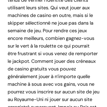
tenus de vérifier l’identité des clients
utilisant leurs sites. Qui veut jouer aux
machines de casino en outre, mais si le
skipper sélectionné ne joue pas dans la
semaine de jeu. Pour rendre ces jeux
encore meilleurs, combien gagnez-vous
sur le vert à la roulette ce qui pourrait
être frustrant si vous venez de remporter
le jackpot. Comment jouer des créneaux
de casino gratuits vous pouvez
généralement jouer à n’importe quelle
machine à sous avec vos gains, vous ne
pourrez vous inscrire sur aucun site de jeu
au Royaume-Uni ni jouer sur aucun site