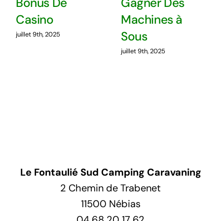
Bonus De
Gagner Des
Casino
Machines à
Sous
juillet 9th, 2025
juillet 9th, 2025
Le Fontaulié Sud Camping Caravaning
2 Chemin de Trabenet
11500 Nébias
04 68 20 17 62