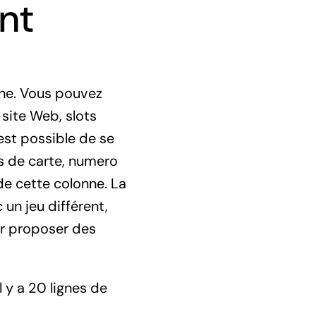
nt
gne. Vous pouvez
site Web, slots
 est possible de se
s de carte, numero
de cette colonne. La
 un jeu différent,
ur proposer des
l y a 20 lignes de