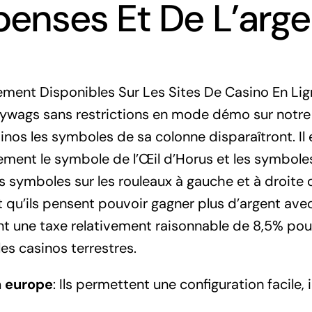
enses Et De L’arge
ement Disponibles Sur Les Sites De Casino En Li
llywags sans restrictions en mode démo sur notre 
sinos les symboles de sa colonne disparaîtront. Il
ement le symbole de l’Œil d’Horus et les symbole
es symboles sur les rouleaux à gauche et à droite 
t qu’ils pensent pouvoir gagner plus d’argent avec
nt une taxe relativement raisonnable de 8,5% po
les casinos terrestres.
n europe
: Ils permettent une configuration facile, i