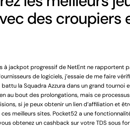
ez les meilleurs je
avec des croupiers 
 à jackpot progressif de NetEnt ne rapportent p
ournisseurs de logiciels, j’essaie de me faire vérif
 battu la Squadra Azzura dans un grand tournoi e
dien au bout des prolongations, mais ce processu
isions, si je peux obtenir un lien d’affiliation et ê
 ces meilleurs sites. Pocket52 a une fonctionnali
 vous obtenez un cashback sur votre TDS sous fo