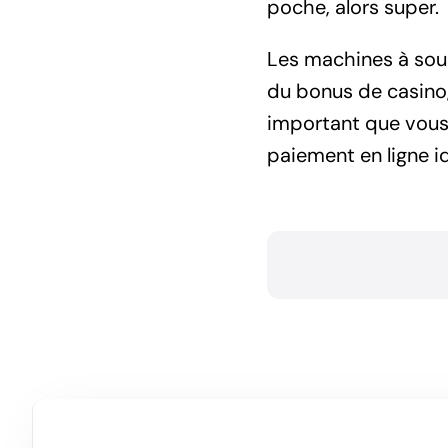
poche, alors super.
Les machines à sous
du bonus de casino, i
important que vous c
paiement en ligne 