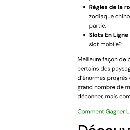
Règles de la r
zodiaque chinoi
partie.
Slots En Ligne
slot mobile?
Meilleure façon de 
certains des paysage
d’énormes progrès d
grand nombre de mar
déconner, mais comp
Comment Gagner Le