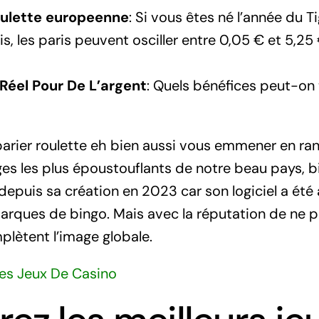
oulette europeenne
: Si vous êtes né l’année du Ti
s, les paris peuvent osciller entre 0,05 € et 5,2
 Réel Pour De L’argent
: Quels bénéfices peut-on t
parier roulette eh bien aussi vous emmener en ra
s les plus époustouflants de notre beau pays, bien
epuis sa création en 2023 car son logiciel a été
ques de bingo. Mais avec la réputation de ne p
lètent l’image globale.
s Jeux De Casino