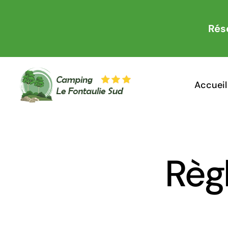
Passer
au
Rés
contenu
Accueil
Règ