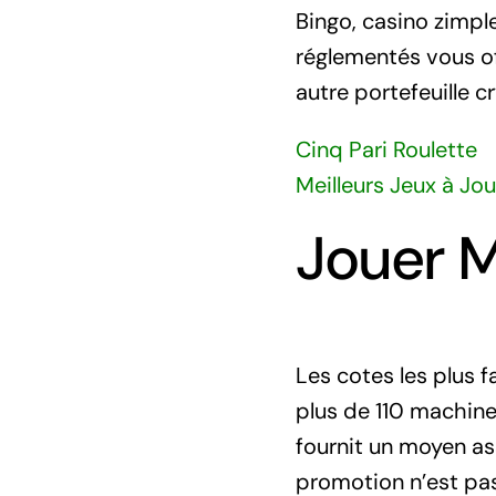
Bingo, casino zimple
réglementés vous off
autre portefeuille c
Cinq Pari Roulette
Meilleurs Jeux à Jo
Jouer M
Les cotes les plus 
plus de 110 machine
fournit un moyen as
promotion n’est pas