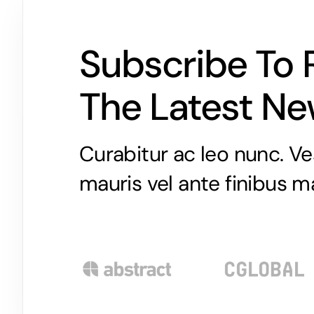
Subscribe To 
The Latest N
Curabitur ac leo nunc. Ve
mauris vel ante finibus m