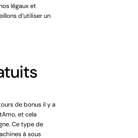
inos légaux et
llons d’utiliser un
atuits
ours de bonus il y a
tAmo, et cela
igne. Ce type de
machines à sous