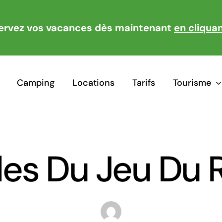
ervez vos vacances dès maintenant
en cliquan
Camping
Locations
Tarifs
Tourisme
les Du Jeu Du 