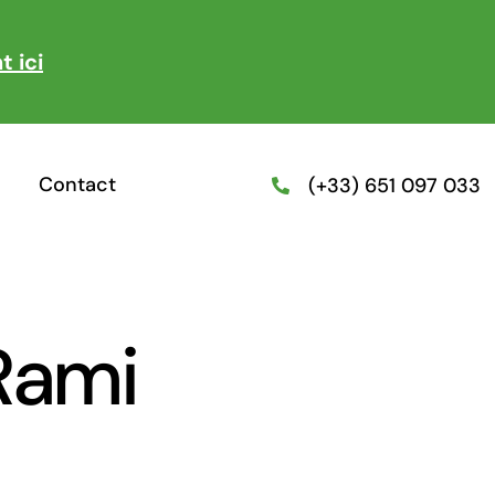
t ici
Contact
(+33) 651 097 033
Rami