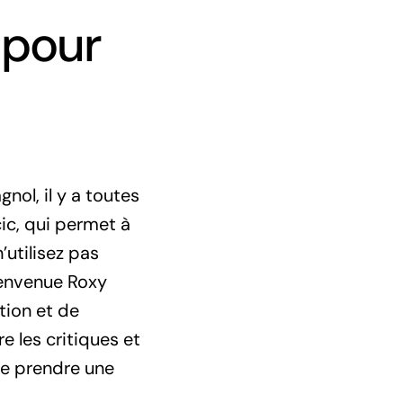
 pour
ol, il y a toutes
ic, qui permet à
utilisez pas
bienvenue Roxy
tion et de
e les critiques et
de prendre une