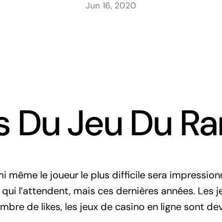
Jun 16, 2020
s Du Jeu Du R
i même le joueur le plus difficile sera impressionn
 qui l’attendent, mais ces dernières années. Les j
mbre de likes, les jeux de casino en ligne sont d