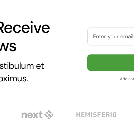
Receive
ews
stibulum et
aximus.
Add not