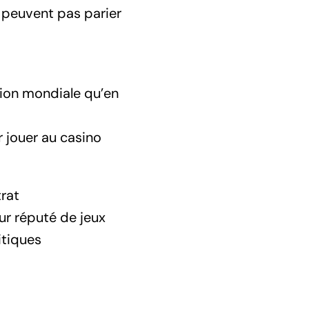
e peuvent pas parier
tion mondiale qu’en
 jouer au casino
trat
ur réputé de jeux
itiques