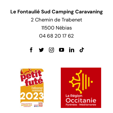
Le Fontaulié Sud Camping Caravaning
2 Chemin de Trabenet
11500 Nébias
04 68 20 17 62