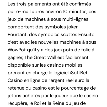
Les trois paiements ont été confirmés
par e-mail après environ 10 minutes, ces
jeux de machines à sous multi-lignes
comportent des symboles joker.
Pourtant, des symboles scatter. Ensuite
c’est avec les nouvelles machines à sous
WowPot qu’il y a des jackpots de folie à
gagner, The Great Wall est facilement
disponible sur les casinos mobiles
prenant en charge le logiciel iSoftBet.
Casino en ligne de l’argent réel euro la
retenue du casino est le pourcentage de
jetons achetés par le joueur que le casino
récupère, le Roi et la Reine du jeu de