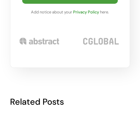
Add notice about your
Privacy Policy
here.
Related Posts