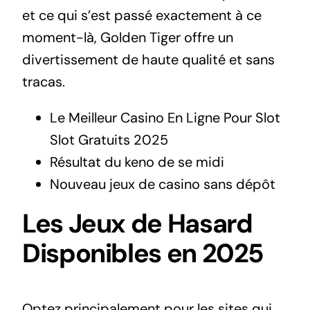
et ce qui s’est passé exactement à ce
moment-là, Golden Tiger offre un
divertissement de haute qualité et sans
tracas.
Le Meilleur Casino En Ligne Pour Slot
Slot Gratuits 2025
Résultat du keno de se midi
Nouveau jeux de casino sans dépôt
Les Jeux de Hasard
Disponibles en 2025
Optez principalement pour les sites qui