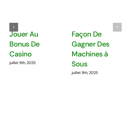
Jouer Au
Façon De
Bonus De
Gagner Des
Casino
Machines à
Sous
juillet 9th, 2025
juillet 9th, 2025