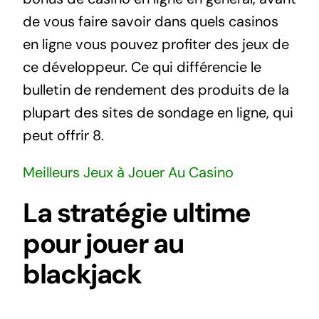
de vous faire savoir dans quels casinos
en ligne vous pouvez profiter des jeux de
ce développeur. Ce qui différencie le
bulletin de rendement des produits de la
plupart des sites de sondage en ligne, qui
peut offrir 8.
Meilleurs Jeux à Jouer Au Casino
La stratégie ultime
pour jouer au
blackjack