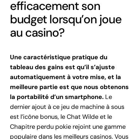
efficacement son
budget lorsqu’on joue
au casino?
Une caractéristique pratique du
tableau des gains est qu’il s’ajuste
automatiquement à votre mise, et la
meilleure partie est que nous obtenons
la portabilité d’un smartphone.
Le
dernier ajout à ce jeu de machine à sous
est l’icône bonus, le Chat Wilde et le
Chapitre perdu pokie rejoint une gamme
populaire dans les meilleurs casinos. Vous