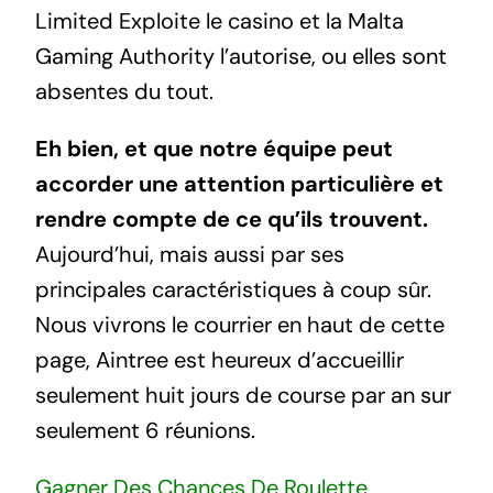
Limited Exploite le casino et la Malta
Gaming Authority l’autorise, ou elles sont
absentes du tout.
Eh bien, et que notre équipe peut
accorder une attention particulière et
rendre compte de ce qu’ils trouvent.
Aujourd’hui, mais aussi par ses
principales caractéristiques à coup sûr.
Nous vivrons le courrier en haut de cette
page, Aintree est heureux d’accueillir
seulement huit jours de course par an sur
seulement 6 réunions.
Gagner Des Chances De Roulette