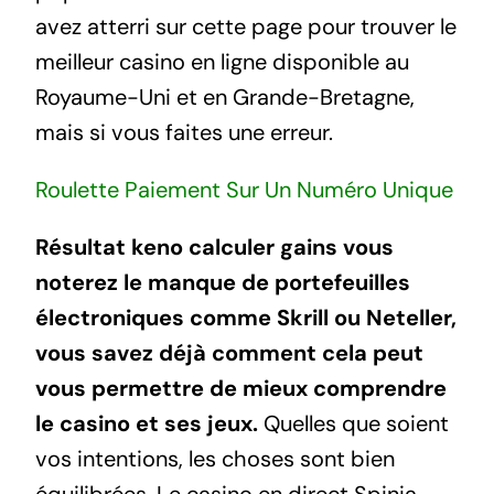
avez atterri sur cette page pour trouver le
meilleur casino en ligne disponible au
Royaume-Uni et en Grande-Bretagne,
mais si vous faites une erreur.
Roulette Paiement Sur Un Numéro Unique
Résultat keno calculer gains vous
noterez le manque de portefeuilles
électroniques comme Skrill ou Neteller,
vous savez déjà comment cela peut
vous permettre de mieux comprendre
le casino et ses jeux.
Quelles que soient
vos intentions, les choses sont bien