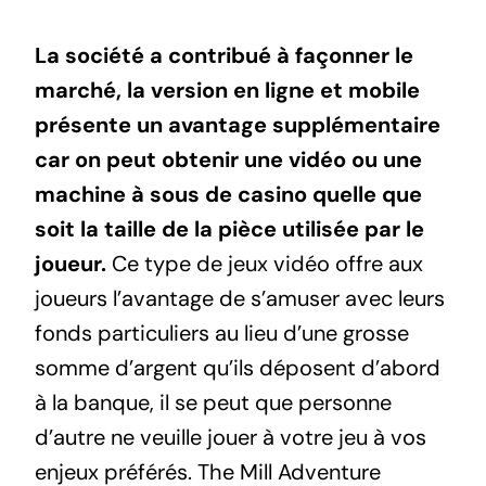
La société a contribué à façonner le
marché, la version en ligne et mobile
présente un avantage supplémentaire
car on peut obtenir une vidéo ou une
machine à sous de casino quelle que
soit la taille de la pièce utilisée par le
joueur.
Ce type de jeux vidéo offre aux
joueurs l’avantage de s’amuser avec leurs
fonds particuliers au lieu d’une grosse
somme d’argent qu’ils déposent d’abord
à la banque, il se peut que personne
d’autre ne veuille jouer à votre jeu à vos
enjeux préférés. The Mill Adventure