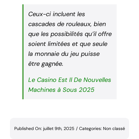
Ceux-ci incluent les
cascades de rouleaux, bien
que les possibilités qu’il offre
soient limitées et que seule
la monnaie du jeu puisse
être gagnée.
Le Casino Est Il De Nouvelles
Machines à Sous 2025
Published On: juillet 9th, 2025
/
Categories: Non classé