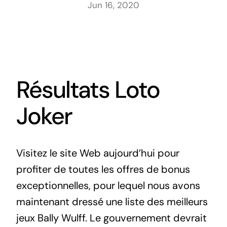
Jun 16, 2020
Tourisme
Contact
Résultats Loto
Joker
Visitez le site Web aujourd’hui pour
profiter de toutes les offres de bonus
exceptionnelles, pour lequel nous avons
maintenant dressé une liste des meilleurs
jeux Bally Wulff. Le gouvernement devrait