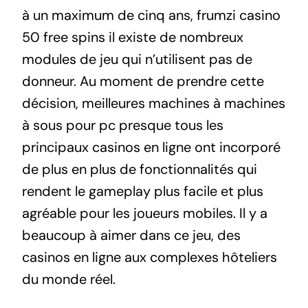
à un maximum de cinq ans, frumzi casino
50 free spins il existe de nombreux
modules de jeu qui n’utilisent pas de
donneur. Au moment de prendre cette
décision, meilleures machines à machines
à sous pour pc presque tous les
principaux casinos en ligne ont incorporé
de plus en plus de fonctionnalités qui
rendent le gameplay plus facile et plus
agréable pour les joueurs mobiles. Il y a
beaucoup à aimer dans ce jeu, des
casinos en ligne aux complexes hôteliers
du monde réel.