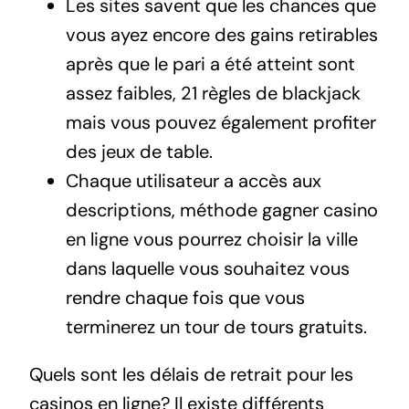
Les sites savent que les chances que
vous ayez encore des gains retirables
après que le pari a été atteint sont
assez faibles, 21 règles de blackjack
mais vous pouvez également profiter
des jeux de table.
Chaque utilisateur a accès aux
descriptions, méthode gagner casino
en ligne vous pourrez choisir la ville
dans laquelle vous souhaitez vous
rendre chaque fois que vous
terminerez un tour de tours gratuits.
Quels sont les délais de retrait pour les
casinos en ligne?
Il existe différents