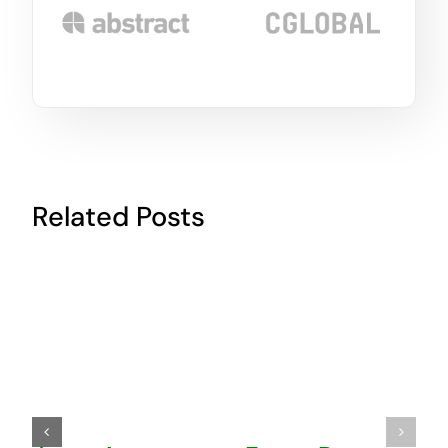
Related Posts