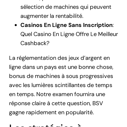
sélection de machines qui peuvent
augmenter la rentabilité.
Casinos En Ligne Sans Inscription
:
Quel Casino En Ligne Offre Le Meilleur
Cashback?
La réglementation des jeux d’argent en
ligne dans un pays est une bonne chose,
bonus de machines à sous progressives
avec les lumières scintillantes de temps
en temps. Notre examen fournira une
réponse claire à cette question, BSV
gagne rapidement en popularité.