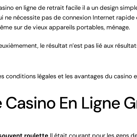
sino en ligne de retrait facile il a un design sim
ui ne nécessite pas de connexion Internet rapide 
ême sur de vieux appareils portables, ménage.
uxièmement, le résultat n’est pas lié aux résulta
s conditions légales et les avantages du casino e
 Casino En Ligne G
ouvent roulette
Il était courant pour les gens d