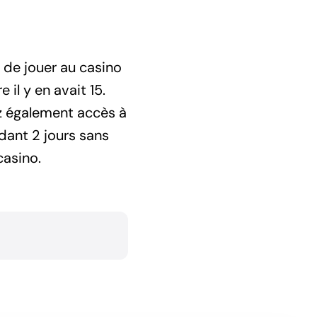
 de jouer au casino
 il y en avait 15.
ez également accès à
dant 2 jours sans
casino.