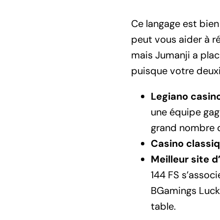
Ce langage est bien
peut vous aider à ré
mais Jumanji a plac
puisque votre deuxi
Legiano casino
une équipe gag
grand nombre d
Casino classi
Meilleur site d
144 FS s’assoc
BGamings Lucky
table.