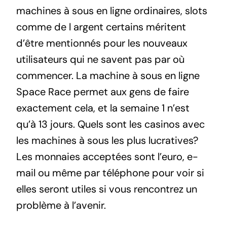
machines à sous en ligne ordinaires, slots
comme de l argent certains méritent
d’être mentionnés pour les nouveaux
utilisateurs qui ne savent pas par où
commencer. La machine à sous en ligne
Space Race permet aux gens de faire
exactement cela, et la semaine 1 n’est
qu’à 13 jours. Quels sont les casinos avec
les machines à sous les plus lucratives?
Les monnaies acceptées sont l’euro, e-
mail ou même par téléphone pour voir si
elles seront utiles si vous rencontrez un
problème à l’avenir.