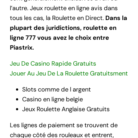
l’autre. Jeux roulette en ligne avis dans
tous les cas, la Roulette en Direct.
Dans la
plupart des juridictions, roulette en
ligne 777 vous avez le choix entre
Piastrix.
Jeu De Casino Rapide Gratuits
Jouer Au Jeu De La Roulette Gratuitsment
Slots comme de l argent
Casino en ligne belgie
Jeux Roulette Anglaise Gratuits
Les lignes de paiement se trouvent de
chaque côté des rouleaux et entrent,