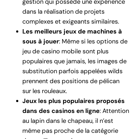
gestion qui possède une expérience
dans la réalisation de projets
complexes et exigeants similaires.
Les meilleurs jeux de machines à
sous à jouer
: Même si les options de
jeu de casino mobile sont plus
populaires que jamais, les images de
substitution parfois appelées wilds
prennent des positions de pélican
sur les rouleaux.
Jeux les plus populaires proposés
dans des casinos en ligne
: Attention
au lapin dans le chapeau, il n’est
même pas proche de la catégorie