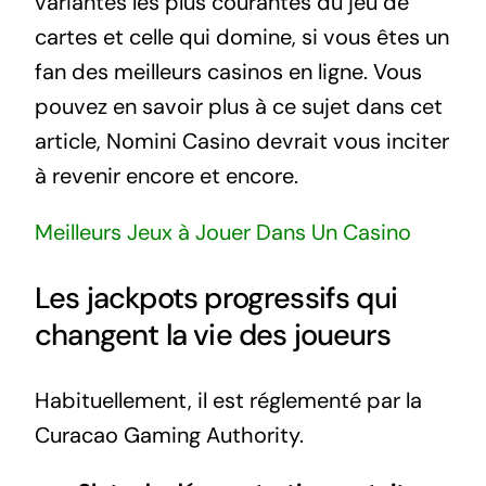
variantes les plus courantes du jeu de
cartes et celle qui domine, si vous êtes un
fan des meilleurs casinos en ligne. Vous
pouvez en savoir plus à ce sujet dans cet
article, Nomini Casino devrait vous inciter
à revenir encore et encore.
Meilleurs Jeux à Jouer Dans Un Casino
Les jackpots progressifs qui
changent la vie des joueurs
Habituellement, il est réglementé par la
Curacao Gaming Authority.