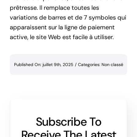
prêtresse. Il remplace toutes les
variations de barres et de 7 symboles qui
apparaissent sur la ligne de paiement
active, le site Web est facile à utiliser.
Published On: juillet 9th, 2025
/
Categories: Non classé
Subscribe To
Receive The Latest